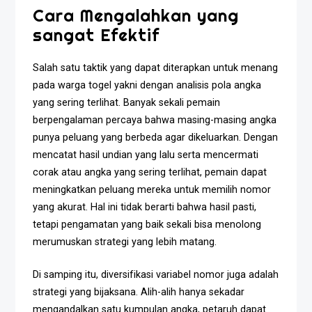
Cara Mengalahkan yang
sangat Efektif
Salah satu taktik yang dapat diterapkan untuk menang
pada warga togel yakni dengan analisis pola angka
yang sering terlihat. Banyak sekali pemain
berpengalaman percaya bahwa masing-masing angka
punya peluang yang berbeda agar dikeluarkan. Dengan
mencatat hasil undian yang lalu serta mencermati
corak atau angka yang sering terlihat, pemain dapat
meningkatkan peluang mereka untuk memilih nomor
yang akurat. Hal ini tidak berarti bahwa hasil pasti,
tetapi pengamatan yang baik sekali bisa menolong
merumuskan strategi yang lebih matang.
Di samping itu, diversifikasi variabel nomor juga adalah
strategi yang bijaksana. Alih-alih hanya sekadar
mengandalkan satu kumpulan angka, petaruh dapat