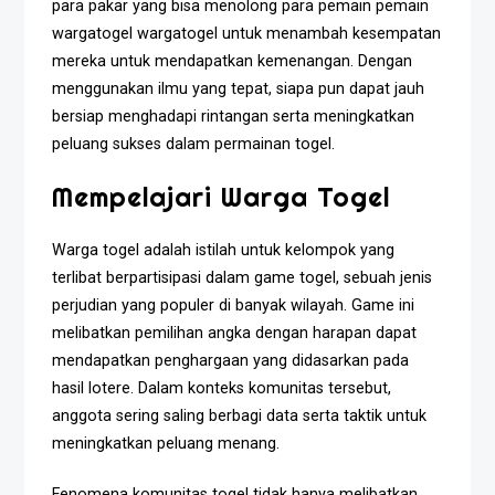
para pakar yang bisa menolong para pemain pemain
wargatogel wargatogel untuk menambah kesempatan
mereka untuk mendapatkan kemenangan. Dengan
menggunakan ilmu yang tepat, siapa pun dapat jauh
bersiap menghadapi rintangan serta meningkatkan
peluang sukses dalam permainan togel.
Mempelajari Warga Togel
Warga togel adalah istilah untuk kelompok yang
terlibat berpartisipasi dalam game togel, sebuah jenis
perjudian yang populer di banyak wilayah. Game ini
melibatkan pemilihan angka dengan harapan dapat
mendapatkan penghargaan yang didasarkan pada
hasil lotere. Dalam konteks komunitas tersebut,
anggota sering saling berbagi data serta taktik untuk
meningkatkan peluang menang.
Fenomena komunitas togel tidak hanya melibatkan