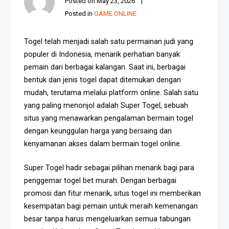
Posted on
May 23, 2026
Posted in
GAME ONLINE
Togel telah menjadi salah satu permainan judi yang
populer di Indonesia, menarik perhatian banyak
pemain dari berbagai kalangan. Saat ini, berbagai
bentuk dan jenis togel dapat ditemukan dengan
mudah, terutama melalui platform online. Salah satu
yang paling menonjol adalah Super Togel, sebuah
situs yang menawarkan pengalaman bermain togel
dengan keunggulan harga yang bersaing dan
kenyamanan akses dalam bermain togel online.
Super Togel hadir sebagai pilihan menarik bagi para
penggemar togel bet murah. Dengan berbagai
promosi dan fitur menarik, situs togel ini memberikan
kesempatan bagi pemain untuk meraih kemenangan
besar tanpa harus mengeluarkan semua tabungan