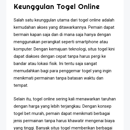
Keunggulan Togel Online
Salah satu keunggulan utama dari togel online adalah
kemudahan akses yang ditawarkannya. Pemain dapat
bermain kapan saja dan di mana saja hanya dengan
menggunakan perangkat seperti smartphone atau
komputer. Dengan kemajuan teknologi, situs togel kini
dapat diakses dengan cepat tanpa harus pergi ke
bandar atau lokasi fisik. Ini tentu saja sangat
memudahkan bagi para penggemar togel yang ingin
menikmati permainan tanpa batasan waktu dan
tempat.
Selain itu, togel online sering kali menawarkan taruhan
dengan harga yang lebih terjangkau. Dengan konsep
togel bet murah, pemain dapat menikmati berbagai
jenis permainan tanpa harus khawatir mengenai biaya
yang tinggi. Banyak situs togel memberikan berbagai