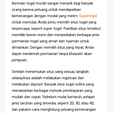
Bermain togel murah sangat menarik bagi banyak
orang karena peluang untuk mendapatkan
kemenangan dengan modal yang minim.
Supertogel
Untuk memulai, Anda perlu memilih situs togel yang
terpercaya, seperti super togel. Pastikan situs tersebut
memiliki lisensi resmi dan menyediakan berbagai jenis
permainan togel yang aman dan nyaman untuk
dimainkan. Dengan memilih situs yang tepat, Anda
dapat menikmati permainan tanpa khawatir akan
penipuan.
Setelah menemukan situs yang sesuai, langkah
selanjutnya adalah melakukan registrasi dan
melakukan deposit. Banyak situs togel online yang
menawarkan berbagai metode pembayaran yang
mudah dan cepat. Sebelum mulai bertaruh, pelajari
jenis taruhan yang tersedia, seperti 2D, 3D, atau 4D,
dan pahami cara menghitung peluang kemenangan.