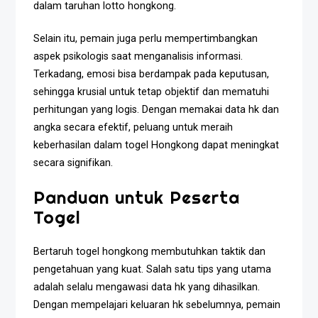
dalam taruhan lotto hongkong.
Selain itu, pemain juga perlu mempertimbangkan
aspek psikologis saat menganalisis informasi.
Terkadang, emosi bisa berdampak pada keputusan,
sehingga krusial untuk tetap objektif dan mematuhi
perhitungan yang logis. Dengan memakai data hk dan
angka secara efektif, peluang untuk meraih
keberhasilan dalam togel Hongkong dapat meningkat
secara signifikan.
Panduan untuk Peserta
Togel
Bertaruh togel hongkong membutuhkan taktik dan
pengetahuan yang kuat. Salah satu tips yang utama
adalah selalu mengawasi data hk yang dihasilkan.
Dengan mempelajari keluaran hk sebelumnya, pemain