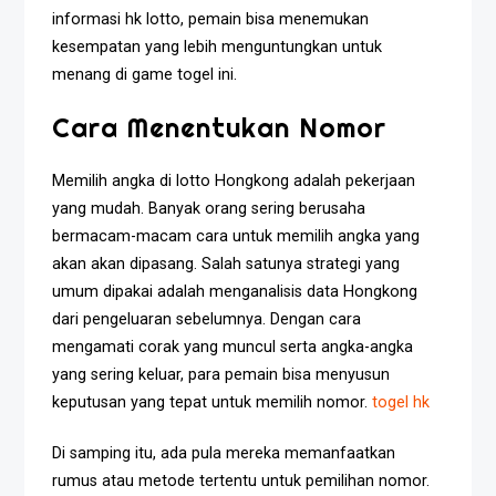
informasi hk lotto, pemain bisa menemukan
kesempatan yang lebih menguntungkan untuk
menang di game togel ini.
Cara Menentukan Nomor
Memilih angka di lotto Hongkong adalah pekerjaan
yang mudah. Banyak orang sering berusaha
bermacam-macam cara untuk memilih angka yang
akan akan dipasang. Salah satunya strategi yang
umum dipakai adalah menganalisis data Hongkong
dari pengeluaran sebelumnya. Dengan cara
mengamati corak yang muncul serta angka-angka
yang sering keluar, para pemain bisa menyusun
keputusan yang tepat untuk memilih nomor.
togel hk
Di samping itu, ada pula mereka memanfaatkan
rumus atau metode tertentu untuk pemilihan nomor.