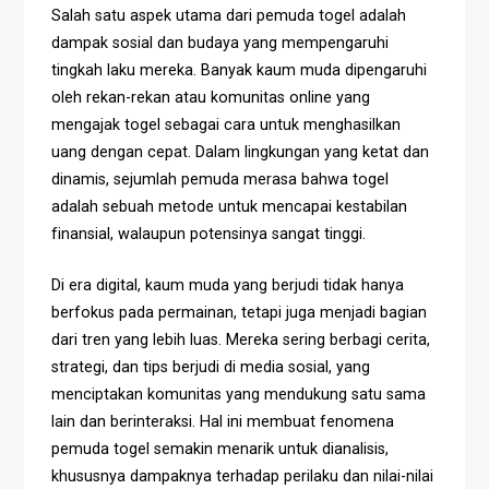
Salah satu aspek utama dari pemuda togel adalah
dampak sosial dan budaya yang mempengaruhi
tingkah laku mereka. Banyak kaum muda dipengaruhi
oleh rekan-rekan atau komunitas online yang
mengajak togel sebagai cara untuk menghasilkan
uang dengan cepat. Dalam lingkungan yang ketat dan
dinamis, sejumlah pemuda merasa bahwa togel
adalah sebuah metode untuk mencapai kestabilan
finansial, walaupun potensinya sangat tinggi.
Di era digital, kaum muda yang berjudi tidak hanya
berfokus pada permainan, tetapi juga menjadi bagian
dari tren yang lebih luas. Mereka sering berbagi cerita,
strategi, dan tips berjudi di media sosial, yang
menciptakan komunitas yang mendukung satu sama
lain dan berinteraksi. Hal ini membuat fenomena
pemuda togel semakin menarik untuk dianalisis,
khususnya dampaknya terhadap perilaku dan nilai-nilai