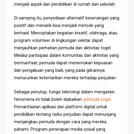
menjadi aspek dari pendidikan di rumah dan sekolah.
Di samping itu, penyediaan alternatif kesenangan yang
positif dan menarik bisa menjadi metode yang
berhasil. Menciptakan kegiatan kreatif, olahraga, atau
program volunteer di lingkungan sekitar dapat
menjauhkan perhatian pemuda dari aktivitas togel.
Melalui partisipasi dalam komunitas dan aktivitas yang
bermanfaat, pemuda dapat menemukan kepuasan
dan pengakuan yang baik, yang pada gilirannya
menurunkan ketertarikan mereka terhadap perjudian.
Sebagai penutup, fungsi teknologi dalam mengatasi
fenomena ini tidak boleh diabaikan.
pemuda togel
Pemanfaatan aplikasi dan platform digital untuk
pendidikan tentang risiko perjudian dapat menunjang
menjangkau pemuda dengan cara yang mereka
pahami. Program penerapan media sosial yang