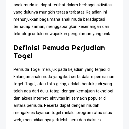
anak muda ini dapat terlibat dalam berbagai aktivitas
yang dulunya mungkin terasa terbatas Kejadian ini
menunjukkan bagaimana anak muda beradaptasi
terhadap zaman, menggabungkan kesenangan dan
teknologi untuk mewujudkan pengalaman yang unik.
Definisi Pemuda Perjudian
Togel
Pemuda Togel merujuk pada kejadian yang terjadi di
kalangan anak muda yang ikut serta dalam permainan
togel. Togel, atau toto gelap, adalah bentuk judi yang
telah ada dari dulu, tetapi dengan kemajuan teknologi
dan akses internet, aktivitas ini semakin populer di
antara pemuda. Peserta dapat dengan mudah
mengakses layanan togel melalui program atau situs
web, menjadikannya jadi lebih seru dan diakses.