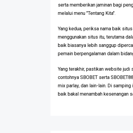
serta memberikan jaminan bagi pen
melalui menu "Tentang Kita".
Yang kedua, periksa nama baik situs
menggunakan situs itu, terutama da
baik biasanya lebih sanggup diperc
pemain berpengalaman dalam bidang
Yang terakhir, pastikan website jud
contohnya SBOBET serta SBOBET88. S
mix parlay, dan lain-lain. Di sampi
baik bakal menambah kesenangan saa