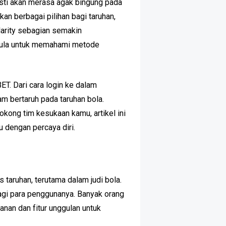
asti akan merasa agak bingung pada
an berbagai pilihan bagi taruhan,
arity sebagian semakin
emula untuk memahami metode
T. Dari cara login ke dalam
m bertaruh pada taruhan bola.
kong tim kesukaan kamu, artikel ini
 dengan percaya diri.
taruhan, terutama dalam judi bola.
agi para penggunanya. Banyak orang
anan dan fitur unggulan untuk