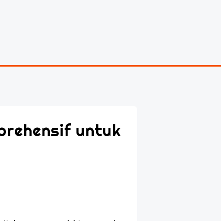
prehensif untuk