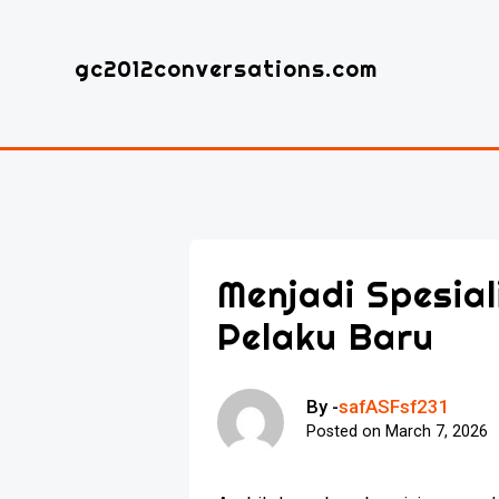
Skip
to
gc2012conversations.com
content
Menjadi Spesia
Pelaku Baru
By -
safASFsf231
Posted on
March 7, 2026