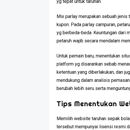
yg tepat untuk taruhan.
Mix parlay merupakan sebuah jenis t
kupon. Pada parlay campuran, petar
yg berbeda-beda. Keuntungan dari mix
petaruh wajib secara mendalam mem
Untuk pemain baru, menentukan situ
platform yg disarankan sebab mena
ketentuan yang diberlakukan, dan jug
mendukung dalam analisis pemasang
berubah lebih seru serta menguntun
Tips Menentukan We
Memilih website taruhan sepak bola 
tersebut mempunyai lisensi resmi dar