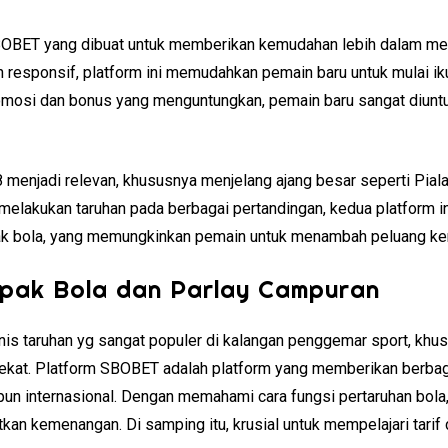
SBOBET yang dibuat untuk memberikan kemudahan lebih dalam m
esponsif, platform ini memudahkan pemain baru untuk mulai ikut
romosi dan bonus yang menguntungkan, pemain baru sangat diun
njadi relevan, khususnya menjelang ajang besar seperti Pial
 melakukan taruhan pada berbagai pertandingan, kedua platform i
pak bola, yang memungkinkan pemain untuk menambah peluang 
pak Bola dan Parlay Campuran
enis taruhan yg sangat populer di kalangan penggemar sport, kh
kat. Platform SBOBET adalah platform yang memberikan berbagai
upun internasional. Dengan memahami cara fungsi pertaruhan bol
n kemenangan. Di samping itu, krusial untuk mempelajari tarif