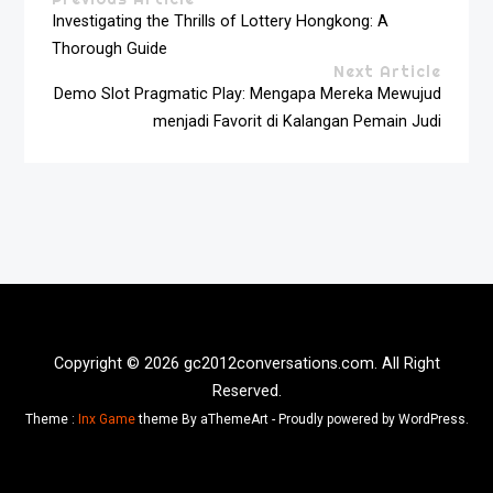
Investigating the Thrills of Lottery Hongkong: A
Thorough Guide
Next Article
Demo Slot Pragmatic Play: Mengapa Mereka Mewujud
menjadi Favorit di Kalangan Pemain Judi
Copyright © 2026 gc2012conversations.com. All Right
Reserved.
Theme :
Inx Game
theme By aThemeArt - Proudly powered by WordPress.