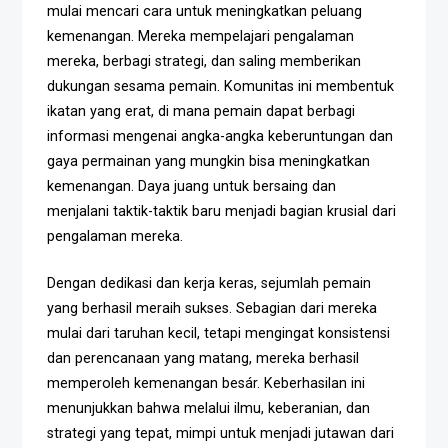
mulai mencari cara untuk meningkatkan peluang
kemenangan. Mereka mempelajari pengalaman
mereka, berbagi strategi, dan saling memberikan
dukungan sesama pemain. Komunitas ini membentuk
ikatan yang erat, di mana pemain dapat berbagi
informasi mengenai angka-angka keberuntungan dan
gaya permainan yang mungkin bisa meningkatkan
kemenangan. Daya juang untuk bersaing dan
menjalani taktik-taktik baru menjadi bagian krusial dari
pengalaman mereka.
Dengan dedikasi dan kerja keras, sejumlah pemain
yang berhasil meraih sukses. Sebagian dari mereka
mulai dari taruhan kecil, tetapi mengingat konsistensi
dan perencanaan yang matang, mereka berhasil
memperoleh kemenangan besár. Keberhasilan ini
menunjukkan bahwa melalui ilmu, keberanian, dan
strategi yang tepat, mimpi untuk menjadi jutawan dari