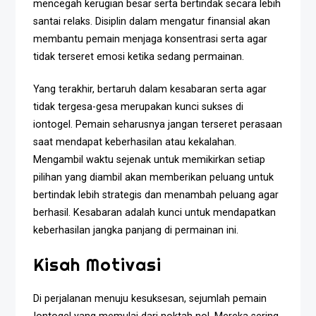
mencegah kerugian besar serta bertindak secara lebih
santai relaks. Disiplin dalam mengatur finansial akan
membantu pemain menjaga konsentrasi serta agar
tidak terseret emosi ketika sedang permainan.
Yang terakhir, bertaruh dalam kesabaran serta agar
tidak tergesa-gesa merupakan kunci sukses di
iontogel. Pemain seharusnya jangan terseret perasaan
saat mendapat keberhasilan atau kekalahan.
Mengambil waktu sejenak untuk memikirkan setiap
pilihan yang diambil akan memberikan peluang untuk
bertindak lebih strategis dan menambah peluang agar
berhasil. Kesabaran adalah kunci untuk mendapatkan
keberhasilan jangka panjang di permainan ini.
Kisah Motivasi
Di perjalanan menuju kesuksesan, sejumlah pemain