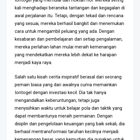
Iontogel yang memulai dari noktah nol. Mereka sering
kali menghadapi beraneka tantangan dan kegagalan di
awal perjalanan itu. Tetapi, dengan tekad dan rencana
yang sesuai, mereka berhasil bangkit dan menemukan
cara untuk mengambil peluang yang ada. Dengan
kesabaran dan pembelajaran dari setiap pengalaman,
mereka perlahan-lahan mulai meraih kemenangan
yang mendekatkan mereka lebih dekat ke harapan
menjadi kaya raya.
Salah satu kisah cerita inspiratif berasal dari seorang
pemain biasa yang dari awalnya cuma memainkan
Iontogel dengan investasi kecil. Dia tak hanya
mengandalkan keberuntungan, tetapi juga
menyisihkan waktu untuk belajar pola dan taktik yang
dapat membantunya meraih permainan. Dengan
disiplin dan pengelolaan keuangan yang baik sekali, dia
berhasil mentransformasi taruhan kecilnya menjadi
kemenangan besar, yang kemudian dia gunakan untuk