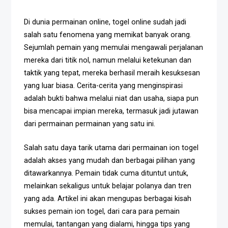
Di dunia permainan online, togel online sudah jadi
salah satu fenomena yang memikat banyak orang.
Sejumlah pemain yang memulai mengawali perjalanan
mereka dari titik nol, namun melalui ketekunan dan
taktik yang tepat, mereka berhasil meraih kesuksesan
yang luar biasa. Cerita-cerita yang menginspirasi
adalah bukti bahwa melalui niat dan usaha, siapa pun
bisa mencapai impian mereka, termasuk jadi jutawan
dari permainan permainan yang satu ini.
Salah satu daya tarik utama dari permainan ion togel
adalah akses yang mudah dan berbagai pilihan yang
ditawarkannya. Pemain tidak cuma dituntut untuk,
melainkan sekaligus untuk belajar polanya dan tren
yang ada. Artikel ini akan mengupas berbagai kisah
sukses pemain ion togel, dari cara para pemain
memulai, tantangan yang dialami, hingga tips yang