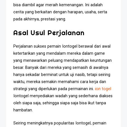
bisa diambil agar meraih kemenangan. Ini adalah
cerita yang berkaitan dengan harapan, usaha, serta
pada akhirnya, prestasi yang.
Asal Usul Perjalanan
Perjalanan sukses pemain Iontogel berawal dari awal
ketertarikan yang mendalam mereka dalam game
yang menawarkan peluang mendapatkan keuntungan
besar. Banyak dari mereka yang semasih di awalnya
hanya sekadar berminat untuk uji nasib, tetapi seiring
waktu, mereka semakin memahami cara kerja dan
strategi yang diperlukan pada permainan ini.
ion togel
Iontogel menyediakan wadah yang sederhana diakses
oleh siapa saja, sehingga siapa saja bisa ikut tanpa
hambatan.
Seiring meningkatnya popularitas Iontogel, pemain