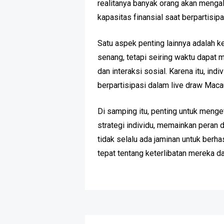
realitanya banyak orang akan menga
kapasitas finansial saat berpartisipa
Satu aspek penting lainnya adalah k
senang, tetapi seiring waktu dapat
dan interaksi sosial. Karena itu, in
berpartisipasi dalam live draw Maca
Di samping itu, penting untuk menge
strategi individu, memainkan peran
tidak selalu ada jaminan untuk ber
tepat tentang keterlibatan mereka da