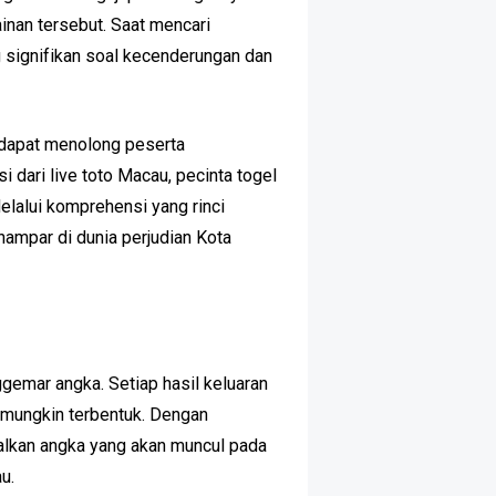
inan tersebut. Saat mencari
 signifikan soal kecenderungan dan
g dapat menolong peserta
ari live toto Macau, pecinta togel
lalui komprehensi yang rinci
hampar di dunia perjudian Kota
gemar angka. Setiap hasil keluaran
 mungkin terbentuk. Dengan
alkan angka yang akan muncul pada
u.