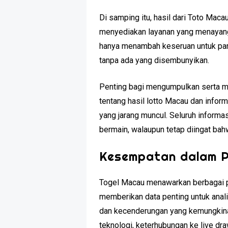
Di samping itu, hasil dari Toto Mac
menyediakan layanan yang menayang
hanya menambah keseruan untuk para 
tanpa ada yang disembunyikan.
Penting bagi mengumpulkan serta m
tentang hasil lotto Macau dan info
yang jarang muncul. Seluruh informa
bermain, walaupun tetap diingat bah
Kesempatan dalam P
Togel Macau menawarkan berbagai pe
memberikan data penting untuk anal
dan kecenderungan yang kemungki
teknologi, keterhubungan ke live d