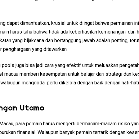
g dapat dimanfaatkan, krusial untuk diingat bahwa permainan ini
ain harus tahu bahwa tidak ada keberhasilan kemenangan, dan h
dekatan yang bijaksana dan bertanggung jawab adalah penting, te
sar penghargaan yang ditawarkan.
 pools juga bisa jadi cara yang efektif untuk meluaskan penge
 macau memberi kesempatan untuk belajar dari strategi dan kesal
walaupun menggoda, perlu dikelola dengan baik dengan hati-hati
angan Utama
 Macau, para pemain harus mengerti bermacam-macam risiko yang
rpurukan finansial. Walaupun banyak pemain tertarik dengan kese