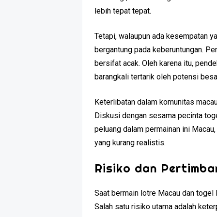
lebih tepat tepat.
Tetapi, walaupun ada kesempatan yan
bergantung pada keberuntungan. Pem
bersifat acak. Oleh karena itu, pen
barangkali tertarik oleh potensi be
Keterlibatan dalam komunitas macau
Diskusi dengan sesama pecinta togel
peluang dalam permainan ini Macau, 
yang kurang realistis.
Risiko dan Pertimb
Saat bermain lotre Macau dan togel
Salah satu risiko utama adalah kete