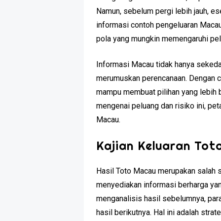
Namun, sebelum pergi lebih jauh, es
informasi contoh pengeluaran Macau
pola yang mungkin memengaruhi pe
Informasi Macau tidak hanya sekeda
merumuskan perencanaan. Dengan car
mampu membuat pilihan yang lebih b
mengenai peluang dan risiko ini, pet
Macau.
Kajian Keluaran To
Hasil Toto Macau merupakan salah s
menyediakan informasi berharga yan
menganalisis hasil sebelumnya, pa
hasil berikutnya. Hal ini adalah str