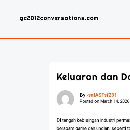
Skip
to
gc2012conversations.com
content
Keluaran dan D
By -
safASFsf231
Posted on
March 14, 2026
Di tengah kebisingan industri perma
beragam game dan undian, seperti t