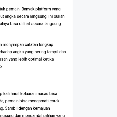
ntuk pemain. Banyak platform yang
 angka secara langsung. Ini bukan
lnya bisa dilihat secara langsung
an menyimpan catatan lengkap
rhadap angka yang sering tampil dan
san yang lebih optimal ketika
o.
kali hasil keluaran macau bisa
da, pemain bisa mengamati corak
g. Sambil dengan kemajuan
angsung dan mengambil pilihan yang