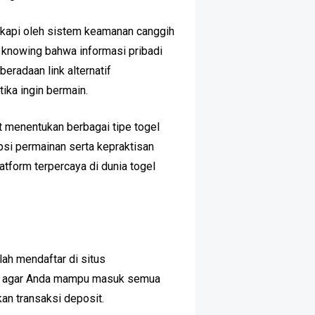
engkapi oleh sistem keamanan canggih
 knowing bahwa informasi pribadi
eradaan link alternatif
ika ingin bermain.
t menentukan berbagai tipe togel
opsi permainan serta kepraktisan
atform terpercaya di dunia togel
ah mendaftar di situs
sial agar Anda mampu masuk semua
kan transaksi deposit.