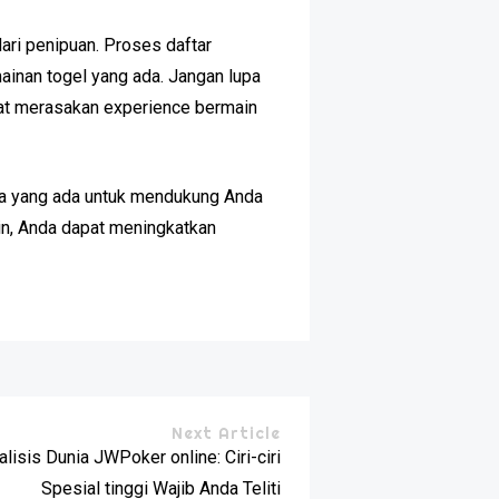
ari penipuan. Proses daftar
ainan togel yang ada. Jangan lupa
pat merasakan experience bermain
ngka yang ada untuk mendukung Anda
in, Anda dapat meningkatkan
Next Article
isis Dunia JWPoker online: Ciri-ciri
Spesial tinggi Wajib Anda Teliti