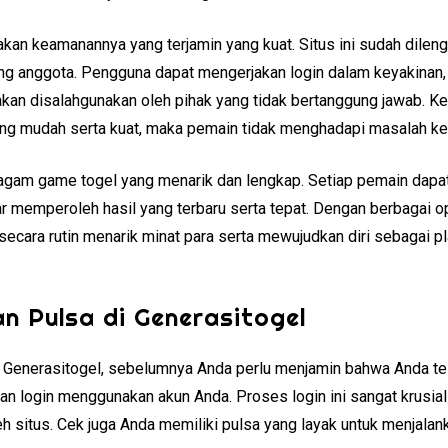
al akan keamanannya yang terjamin yang kuat. Situs ini sudah dil
ang anggota. Pengguna dapat mengerjakan login dalam keyakinan,
akan disalahgunakan oleh pihak yang tidak bertanggung jawab. Keb
ang mudah serta kuat, maka pemain tidak menghadapi masalah ket
eragam game togel yang menarik dan lengkap. Setiap pemain dapa
agar memperoleh hasil yang terbaru serta tepat. Dengan berbagai 
secara rutin menarik minat para serta mewujudkan diri sebagai pl
 Pulsa di Generasitogel
 Generasitogel, sebelumnya Anda perlu menjamin bahwa Anda tel
ukan login menggunakan akun Anda. Proses login ini sangat kru
eh situs. Cek juga Anda memiliki pulsa yang layak untuk menjalan