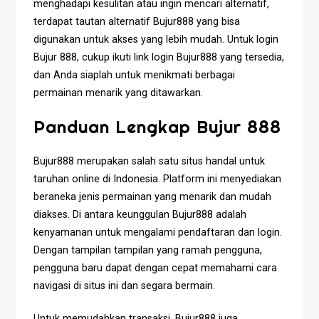
menghadapi kesulitan atau ingin mencari alternatif,
terdapat tautan alternatif Bujur888 yang bisa
digunakan untuk akses yang lebih mudah. Untuk login
Bujur 888, cukup ikuti link login Bujur888 yang tersedia,
dan Anda siaplah untuk menikmati berbagai
permainan menarik yang ditawarkan.
Panduan Lengkap Bujur 888
Bujur888 merupakan salah satu situs handal untuk
taruhan online di Indonesia. Platform ini menyediakan
beraneka jenis permainan yang menarik dan mudah
diakses. Di antara keunggulan Bujur888 adalah
kenyamanan untuk mengalami pendaftaran dan login.
Dengan tampilan tampilan yang ramah pengguna,
pengguna baru dapat dengan cepat memahami cara
navigasi di situs ini dan segara bermain.
Untuk memudahkan transaksi, Bujur888 juga