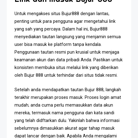
Untuk mengakses situs Bujur888 dengan lantas,
penting untuk para pengguna agar mengetahui link
yang sah yang percaya. Dalam hal ini, Bujur888
menyediakan tautan langsung yang menjamin semua
user bisa masuk ke platform tanpa kendala.
Penggunaan tautan resmi pun krusial untuk menjaga
keamanan akun dan data pribadi Anda. Pastikan untuk
konsisten membuka situs melalui link yang diberikan
oleh Bujur 888 untuk terhindar dari situs tidak resmi.
Setelah anda mendapatkan tautan Bujur 888, langkah
terakhir merupakan proses masuk. Proses login amat
mudah; anda cuma perlu memasukkan data akun
mereka, termasuk nama pengguna dan kata sandi
yang telah didftarkan dulu. Yakinlah bahwa informasi
sebelumnya dimasukkan akurat agar tahap masuk
dapat lancar dengan baik. Apabila Anda mengalami