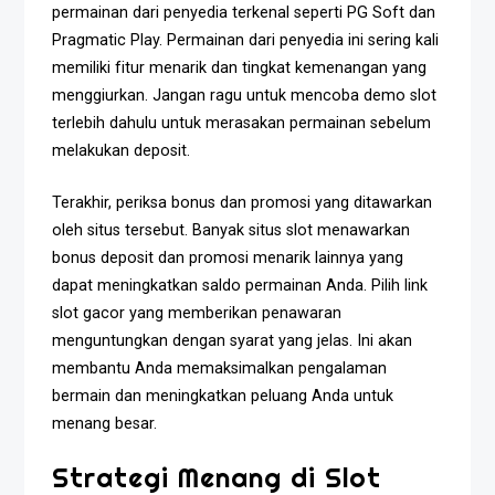
permainan dari penyedia terkenal seperti PG Soft dan
Pragmatic Play. Permainan dari penyedia ini sering kali
memiliki fitur menarik dan tingkat kemenangan yang
menggiurkan. Jangan ragu untuk mencoba demo slot
terlebih dahulu untuk merasakan permainan sebelum
melakukan deposit.
Terakhir, periksa bonus dan promosi yang ditawarkan
oleh situs tersebut. Banyak situs slot menawarkan
bonus deposit dan promosi menarik lainnya yang
dapat meningkatkan saldo permainan Anda. Pilih link
slot gacor yang memberikan penawaran
menguntungkan dengan syarat yang jelas. Ini akan
membantu Anda memaksimalkan pengalaman
bermain dan meningkatkan peluang Anda untuk
menang besar.
Strategi Menang di Slot