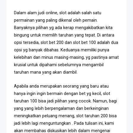
Dalam alam judi online, slot adalah salah satu
permainan yang paling dikenal oleh pemain.
Banyaknya pilihan yg ada kerap mengakibatkan kita
bingung untuk memilih taruhan yang tepat. Di antara
opsi tersedia, slot bet 200 dan slot bet 100 adalah dua
opsi yg banyak dibahas. Keduanya memiliki punya
kelebihan dan minus masing-masing, yg pastinya amat
krusial untuk dipahami sebelumnya mengambil
taruhan mana yang akan diambil.
Apabila anda merupakan seorang yang baru atau
hanya ingin ingin bermain dengan bet yg kecil, slot
taruhan 100 bisa jadi pilihan yang cocok. Namun, bagi
yang yang lebih berpengalaman dan berkeinginan
meningkatkan peluang menang, slot taruhan 200 bisa
jadi lebih lagi menguntungkan . Pada tulisan ini, kami
akan membahas diskusikan lebih dalam mengenai