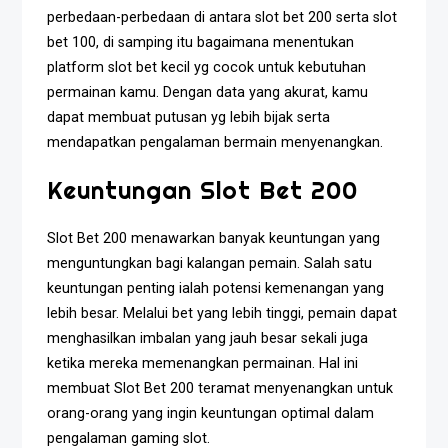
perbedaan-perbedaan di antara slot bet 200 serta slot
bet 100, di samping itu bagaimana menentukan
platform slot bet kecil yg cocok untuk kebutuhan
permainan kamu. Dengan data yang akurat, kamu
dapat membuat putusan yg lebih bijak serta
mendapatkan pengalaman bermain menyenangkan.
Keuntungan Slot Bet 200
Slot Bet 200 menawarkan banyak keuntungan yang
menguntungkan bagi kalangan pemain. Salah satu
keuntungan penting ialah potensi kemenangan yang
lebih besar. Melalui bet yang lebih tinggi, pemain dapat
menghasilkan imbalan yang jauh besar sekali juga
ketika mereka memenangkan permainan. Hal ini
membuat Slot Bet 200 teramat menyenangkan untuk
orang-orang yang ingin keuntungan optimal dalam
pengalaman gaming slot.