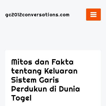
Skip
to
gc2012conversations.com
content
Mitos dan Fakta
tentang Keluaran
Sistem Garis
Perdukun di Dunia
Togel