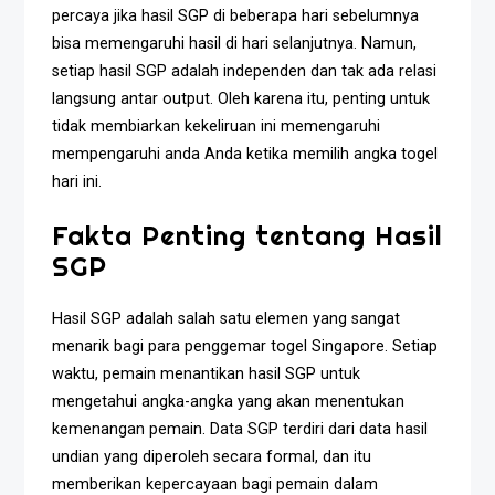
percaya jika hasil SGP di beberapa hari sebelumnya
bisa memengaruhi hasil di hari selanjutnya. Namun,
setiap hasil SGP adalah independen dan tak ada relasi
langsung antar output. Oleh karena itu, penting untuk
tidak membiarkan kekeliruan ini memengaruhi
mempengaruhi anda Anda ketika memilih angka togel
hari ini.
Fakta Penting tentang Hasil
SGP
Hasil SGP adalah salah satu elemen yang sangat
menarik bagi para penggemar togel Singapore. Setiap
waktu, pemain menantikan hasil SGP untuk
mengetahui angka-angka yang akan menentukan
kemenangan pemain. Data SGP terdiri dari data hasil
undian yang diperoleh secara formal, dan itu
memberikan kepercayaan bagi pemain dalam