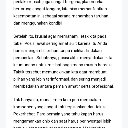
perilaku musuh juga sangat berguna; jika mereka
bertarung sangat longgar, kita bisa memanfaatkan
kesempatan ini sebagai sarana menambah taruhan
dan menggunakan kondisi.
Setelah itu, krusial agar memahami letak kita pada
tabel. Posisi awal sering amat sulit karena itu Anda
harus mengambil pilihan tanpa melihat tindakan
pemain lain. Sebaliknya, posisi akhir menyediakan kita
keuntungan untuk melihat bagaimana musuh bereaksi.
Taktik tersebut memungkinkan kita agar membuat
pilihan yang lebih terinformasi, dan sering menjadi
membedakan antara pemain amatir serta profesional.
Tak hanya itu, manajemen koin pun merupakan
komponen yang sangat tak terpisahkan dari taktik
Pokerhebat. Para pemain yang tahu kapan harus
mengamankan chip dan saat harus berinvestasi lebih