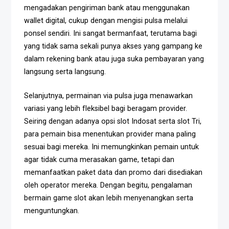
mengadakan pengiriman bank atau menggunakan
wallet digital, cukup dengan mengisi pulsa melalui
ponsel sendiri. Ini sangat bermanfaat, terutama bagi
yang tidak sama sekali punya akses yang gampang ke
dalam rekening bank atau juga suka pembayaran yang
langsung serta langsung.
Selanjutnya, permainan via pulsa juga menawarkan
variasi yang lebih fleksibel bagi beragam provider.
Seiring dengan adanya opsi slot Indosat serta slot Tri,
para pemain bisa menentukan provider mana paling
sesuai bagi mereka. Ini memungkinkan pemain untuk
agar tidak cuma merasakan game, tetapi dan
memanfaatkan paket data dan promo dari disediakan
oleh operator mereka. Dengan begitu, pengalaman
bermain game slot akan lebih menyenangkan serta
menguntungkan.