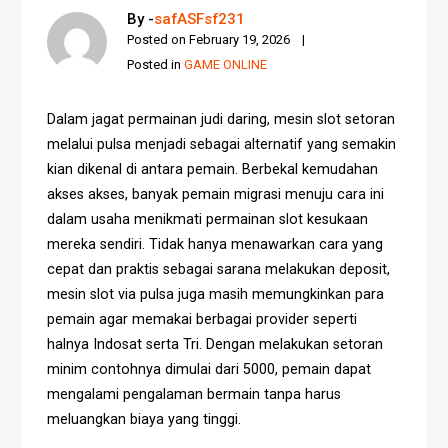
By -
safASFsf231
Posted on
February 19, 2026
Posted in
GAME ONLINE
Dalam jagat permainan judi daring, mesin slot setoran
melalui pulsa menjadi sebagai alternatif yang semakin
kian dikenal di antara pemain. Berbekal kemudahan
akses akses, banyak pemain migrasi menuju cara ini
dalam usaha menikmati permainan slot kesukaan
mereka sendiri. Tidak hanya menawarkan cara yang
cepat dan praktis sebagai sarana melakukan deposit,
mesin slot via pulsa juga masih memungkinkan para
pemain agar memakai berbagai provider seperti
halnya Indosat serta Tri. Dengan melakukan setoran
minim contohnya dimulai dari 5000, pemain dapat
mengalami pengalaman bermain tanpa harus
meluangkan biaya yang tinggi.