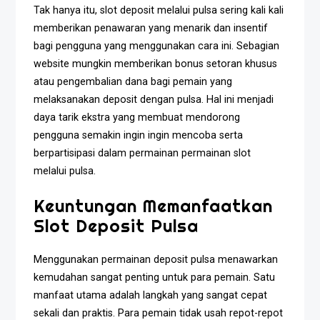
Tak hanya itu, slot deposit melalui pulsa sering kali kali
memberikan penawaran yang menarik dan insentif
bagi pengguna yang menggunakan cara ini. Sebagian
website mungkin memberikan bonus setoran khusus
atau pengembalian dana bagi pemain yang
melaksanakan deposit dengan pulsa. Hal ini menjadi
daya tarik ekstra yang membuat mendorong
pengguna semakin ingin ingin mencoba serta
berpartisipasi dalam permainan permainan slot
melalui pulsa.
Keuntungan Memanfaatkan
Slot Deposit Pulsa
Menggunakan permainan deposit pulsa menawarkan
kemudahan sangat penting untuk para pemain. Satu
manfaat utama adalah langkah yang sangat cepat
sekali dan praktis. Para pemain tidak usah repot-repot