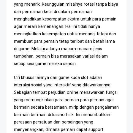
yang menarik. Keunggulan misalnya rotasi tanpa biaya
dan permainan kecil di dalam permainan
menghadirkan kesempatan ekstra untuk para pemain
agar meraih kemenangan. Hal ini tidak hanya
meningkatkan kesempatan untuk menang, tetapi dan
membuat para pemain tetap terlibat dan betah lama
di game. Melalui adanya macam-macam jenis
tambahan, pemain bisa merasakan variasi dalam
setiap sesi game mereka sendiri.
Ciri khusus lainnya dari game kuda slot adalah
interaksi sosial yang interaktif yang ditawarkannya.
Sebagian tempat perjudian online menawarkan fungsi
yang memungkinkan para pemain para pemain agar
bermain secara bersamaan, mirip dengan pengalaman
bermain bermain di kasino fisik. Ini menumbuhkan
perasaan persatuan dan persaingan yang
menyenangkan, dimana pemain dapat support