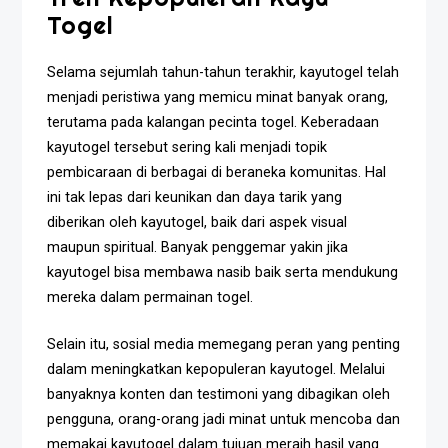
Togel
Selama sejumlah tahun-tahun terakhir, kayutogel telah
menjadi peristiwa yang memicu minat banyak orang,
terutama pada kalangan pecinta togel. Keberadaan
kayutogel tersebut sering kali menjadi topik
pembicaraan di berbagai di beraneka komunitas. Hal
ini tak lepas dari keunikan dan daya tarik yang
diberikan oleh kayutogel, baik dari aspek visual
maupun spiritual. Banyak penggemar yakin jika
kayutogel bisa membawa nasib baik serta mendukung
mereka dalam permainan togel.
Selain itu, sosial media memegang peran yang penting
dalam meningkatkan kepopuleran kayutogel. Melalui
banyaknya konten dan testimoni yang dibagikan oleh
pengguna, orang-orang jadi minat untuk mencoba dan
memakai kayutogel dalam tujuan meraih hasil yang