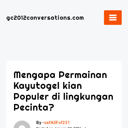
Skip
to
gc2012conversations.com
content
Mengapa Permainan
Kayutogel kian
Populer di lingkungan
Pecinta?
By -
safASFsf231