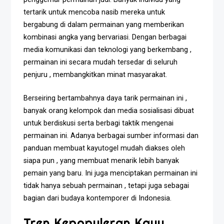
tertarik untuk mencoba nasib mereka untuk
bergabung di dalam permainan yang memberikan
kombinasi angka yang bervariasi. Dengan berbagai
media komunikasi dan teknologi yang berkembang ,
permainan ini secara mudah tersedar di seluruh
penjuru , membangkitkan minat masyarakat.
Berseiring bertambahnya daya tarik permainan ini ,
banyak orang kelompok dan media sosialisasi dibuat
untuk berdiskusi serta berbagi taktik mengenai
permainan ini. Adanya berbagai sumber informasi dan
panduan membuat kayutogel mudah diakses oleh
siapa pun , yang membuat menarik lebih banyak
pemain yang baru. Ini juga menciptakan permainan ini
tidak hanya sebuah permainan , tetapi juga sebagai
bagian dari budaya kontemporer di Indonesia.
Tren Kepopuleran Kayu