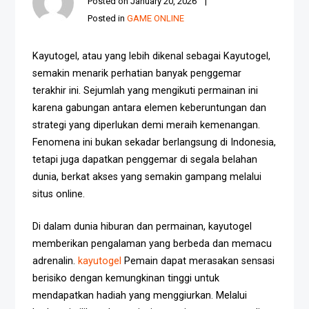
Posted on
January 20, 2026
Posted in
GAME ONLINE
Kayutogel, atau yang lebih dikenal sebagai Kayutogel,
semakin menarik perhatian banyak penggemar
terakhir ini. Sejumlah yang mengikuti permainan ini
karena gabungan antara elemen keberuntungan dan
strategi yang diperlukan demi meraih kemenangan.
Fenomena ini bukan sekadar berlangsung di Indonesia,
tetapi juga dapatkan penggemar di segala belahan
dunia, berkat akses yang semakin gampang melalui
situs online.
Di dalam dunia hiburan dan permainan, kayutogel
memberikan pengalaman yang berbeda dan memacu
adrenalin.
kayutogel
Pemain dapat merasakan sensasi
berisiko dengan kemungkinan tinggi untuk
mendapatkan hadiah yang menggiurkan. Melalui