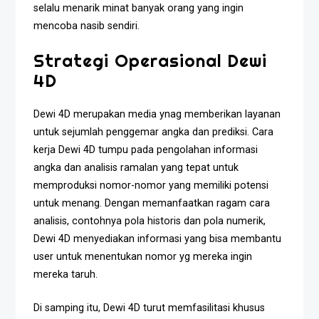
selalu menarik minat banyak orang yang ingin
mencoba nasib sendiri.
Strategi Operasional Dewi
4D
Dewi 4D merupakan media ynag memberikan layanan
untuk sejumlah penggemar angka dan prediksi. Cara
kerja Dewi 4D tumpu pada pengolahan informasi
angka dan analisis ramalan yang tepat untuk
memproduksi nomor-nomor yang memiliki potensi
untuk menang. Dengan memanfaatkan ragam cara
analisis, contohnya pola historis dan pola numerik,
Dewi 4D menyediakan informasi yang bisa membantu
user untuk menentukan nomor yg mereka ingin
mereka taruh.
Di samping itu, Dewi 4D turut memfasilitasi khusus