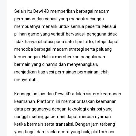
Selain itu Dewi 4D memberikan berbagai macam
permainan dan variasi yang menarik sehingga
membuatnya menarik untuk semua peserta. Melalui
pilihan game yang variatif bervariasi, pengguna tidak
tidak hanya dibatasi pada satu tipe lotto, tetapi dapat
mencoba berbagai macam strategi serta peluang
kemenangan. Hal ini memberikan pengalaman
bermain yang dinamis dan menyenangkan,
menjadikan tiap sesi permainan permainan lebih
menyentuh.
Keunggulan lain dari Dewi 4D adalah sistem keamanan
keamanan. Platform ini memprioritaskan keamanan
data penggunanya dengan teknologi enkripsi yang
canggih, sehingga pemain dapat merasa nyaman
ketika bermain serta transaksi. Dengan jam terbang
yang tinggi dan track record yang baik, platform ini