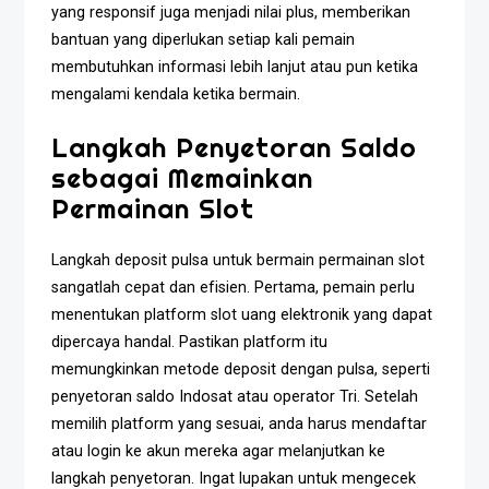
yang responsif juga menjadi nilai plus, memberikan
bantuan yang diperlukan setiap kali pemain
membutuhkan informasi lebih lanjut atau pun ketika
mengalami kendala ketika bermain.
Langkah Penyetoran Saldo
sebagai Memainkan
Permainan Slot
Langkah deposit pulsa untuk bermain permainan slot
sangatlah cepat dan efisien. Pertama, pemain perlu
menentukan platform slot uang elektronik yang dapat
dipercaya handal. Pastikan platform itu
memungkinkan metode deposit dengan pulsa, seperti
penyetoran saldo Indosat atau operator Tri. Setelah
memilih platform yang sesuai, anda harus mendaftar
atau login ke akun mereka agar melanjutkan ke
langkah penyetoran. Ingat lupakan untuk mengecek