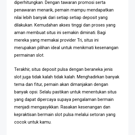
diperhitungkan. Dengan tawaran promosi serta
penawaran menarik, pemain mampu mendapatkan
nilai lebih banyak dari setiap setiap deposit yang
dilakukan. Kemudahan akses tinggi dan proses yang
aman membuat situs ini semakin diminati. Bagi
mereka yang memakai provider Tri, situs ini
merupakan pilihan ideal untuk menikmati kesenangan
permainan slot.
Terakhir, situs deposit pulsa dengan beraneka jenis
slot juga tidak kalah tidak kalah. Menghadirkan banyak
tema dan fitur, pemain akan dimanjakan dengan
banyak opsi. Selalu pastikan untuk menentukan situs
yang dapat dipercaya supaya pengalaman bermain
menjadi mengasyikkan. Rasakan kesenangan dan
kepraktisan bermain slot pulsa melalui setoran yang
cocok untuk kamu.