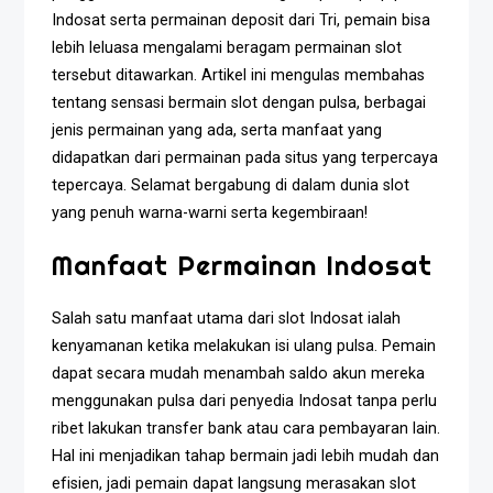
Indosat serta permainan deposit dari Tri, pemain bisa
lebih leluasa mengalami beragam permainan slot
tersebut ditawarkan. Artikel ini mengulas membahas
tentang sensasi bermain slot dengan pulsa, berbagai
jenis permainan yang ada, serta manfaat yang
didapatkan dari permainan pada situs yang terpercaya
tepercaya. Selamat bergabung di dalam dunia slot
yang penuh warna-warni serta kegembiraan!
Manfaat Permainan Indosat
Salah satu manfaat utama dari slot Indosat ialah
kenyamanan ketika melakukan isi ulang pulsa. Pemain
dapat secara mudah menambah saldo akun mereka
menggunakan pulsa dari penyedia Indosat tanpa perlu
ribet lakukan transfer bank atau cara pembayaran lain.
Hal ini menjadikan tahap bermain jadi lebih mudah dan
efisien, jadi pemain dapat langsung merasakan slot