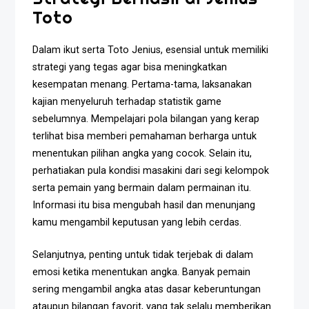
Toto
Dalam ikut serta Toto Jenius, esensial untuk memiliki
strategi yang tegas agar bisa meningkatkan
kesempatan menang. Pertama-tama, laksanakan
kajian menyeluruh terhadap statistik game
sebelumnya. Mempelajari pola bilangan yang kerap
terlihat bisa memberi pemahaman berharga untuk
menentukan pilihan angka yang cocok. Selain itu,
perhatiakan pula kondisi masakini dari segi kelompok
serta pemain yang bermain dalam permainan itu.
Informasi itu bisa mengubah hasil dan menunjang
kamu mengambil keputusan yang lebih cerdas.
Selanjutnya, penting untuk tidak terjebak di dalam
emosi ketika menentukan angka. Banyak pemain
sering mengambil angka atas dasar keberuntungan
ataupun bilangan favorit, yang tak selalu memberikan