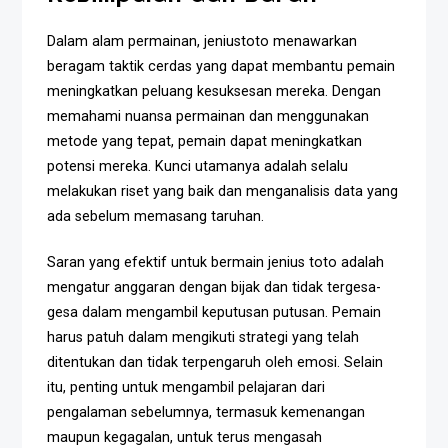
Dalam alam permainan, jeniustoto menawarkan
beragam taktik cerdas yang dapat membantu pemain
meningkatkan peluang kesuksesan mereka. Dengan
memahami nuansa permainan dan menggunakan
metode yang tepat, pemain dapat meningkatkan
potensi mereka. Kunci utamanya adalah selalu
melakukan riset yang baik dan menganalisis data yang
ada sebelum memasang taruhan.
Saran yang efektif untuk bermain jenius toto adalah
mengatur anggaran dengan bijak dan tidak tergesa-
gesa dalam mengambil keputusan putusan. Pemain
harus patuh dalam mengikuti strategi yang telah
ditentukan dan tidak terpengaruh oleh emosi. Selain
itu, penting untuk mengambil pelajaran dari
pengalaman sebelumnya, termasuk kemenangan
maupun kegagalan, untuk terus mengasah