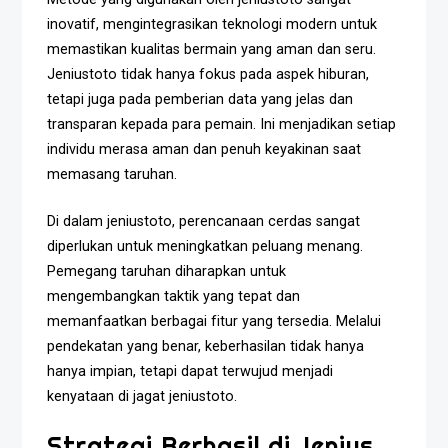
inovatif, mengintegrasikan teknologi modern untuk
memastikan kualitas bermain yang aman dan seru.
Jeniustoto tidak hanya fokus pada aspek hiburan,
tetapi juga pada pemberian data yang jelas dan
transparan kepada para pemain. Ini menjadikan setiap
individu merasa aman dan penuh keyakinan saat
memasang taruhan.
Di dalam jeniustoto, perencanaan cerdas sangat
diperlukan untuk meningkatkan peluang menang.
Pemegang taruhan diharapkan untuk
mengembangkan taktik yang tepat dan
memanfaatkan berbagai fitur yang tersedia. Melalui
pendekatan yang benar, keberhasilan tidak hanya
hanya impian, tetapi dapat terwujud menjadi
kenyataan di jagat jeniustoto.
Strategi Berhasil di Jenius