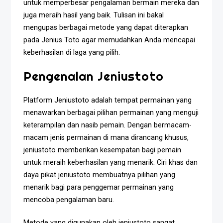
untuk memperbesar pengalaman bermain mereka dan
juga meraih hasil yang baik. Tulisan ini bakal
mengupas berbagai metode yang dapat diterapkan
pada Jenius Toto agar memudahkan Anda mencapai
keberhasilan di laga yang pilih.
Pengenalan Jeniustoto
Platform Jeniustoto adalah tempat permainan yang
menawarkan berbagai pilihan permainan yang menguji
keterampilan dan nasib pemain. Dengan bermacam-
macam jenis permainan di mana dirancang khusus,
jeniustoto memberikan kesempatan bagi pemain
untuk meraih keberhasilan yang menarik. Ciri khas dan
daya pikat jeniustoto membuatnya pilihan yang
menarik bagi para penggemar permainan yang
mencoba pengalaman baru.
Metode yang digunakan oleh jeniustoto sangat