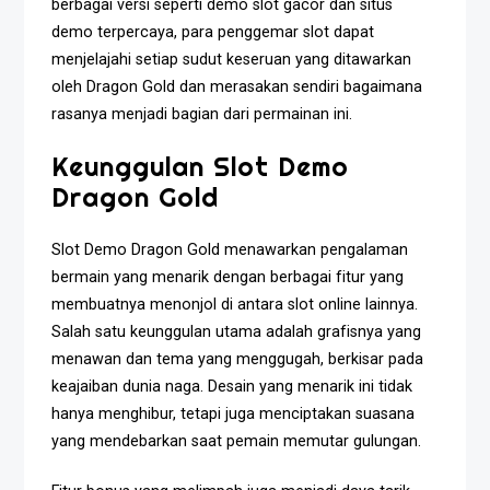
berbagai versi seperti demo slot gacor dan situs
demo terpercaya, para penggemar slot dapat
menjelajahi setiap sudut keseruan yang ditawarkan
oleh Dragon Gold dan merasakan sendiri bagaimana
rasanya menjadi bagian dari permainan ini.
Keunggulan Slot Demo
Dragon Gold
Slot Demo Dragon Gold menawarkan pengalaman
bermain yang menarik dengan berbagai fitur yang
membuatnya menonjol di antara slot online lainnya.
Salah satu keunggulan utama adalah grafisnya yang
menawan dan tema yang menggugah, berkisar pada
keajaiban dunia naga. Desain yang menarik ini tidak
hanya menghibur, tetapi juga menciptakan suasana
yang mendebarkan saat pemain memutar gulungan.