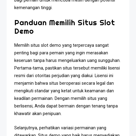
bagi pemain untuk mencoba mesin dengan potensi
kemenangan tinggi.
Panduan Memilih Situs Slot
Demo
Memilih situs slot demo yang terpercaya sangat
penting bagi para pemain yang ingin merasakan
keseruan tanpa harus mengeluarkan uang sungguhan.
Pertama-tama, pastikan situs tersebut memiliki lisensi
resmi dari otoritas perjudian yang diakui. Lisensi ini
menjamin bahwa situs beroperasi secara legal dan
mengikuti standar yang ketat untuk keamanan dan
keadilan permainan. Dengan memilih situs yang
berlisensi, Anda dapat bermain dengan tenang tanpa
khawatir akan penipuan.
Selanjutnya, perhatikan variasi permainan yang
ditawarkan. Situs demo yang baik harus menyediakan