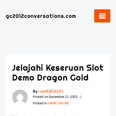
Skip
to
gc2012conversations.com
content
Jelajahi Keseruan Slot
Demo Dragon Gold
By -
safASFsf231
Posted on
December 21, 2025
Posted in
GAME ONLINE