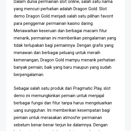
Dalam dunia permainan slot online, salah satu nama
yang mencuri perhatian adalah Dragon Gold. Slot
demo Dragon Gold menjadi salah satu pilihan favorit
para penggemar permainan kasino daring.
Menawarkan keseruan dan berbagai macam fitur
menarik, permainan ini memberikan pengalaman yang
tidak terlupakan bagi pemainnya. Dengan grafis yang
menawan dan berbagai peluang untuk meraih
kemenangan, Dragon Gold mampu menarik perhatian
banyak pemain, baik yang baru maupun yang sudah
berpengalaman.
Sebagai salah satu produk dari Pragmatic Play, slot
demo ini memungkinkan pemain untuk menjajal
berbagai fungsi dan fitur tanpa harus mengeluarkan
uang sungguhan. Ini memberikan kesempatan bagi
pemain untuk merasakan atmosfer permainan
sebelum benar-benar terjun ke dalamnya. Dengan