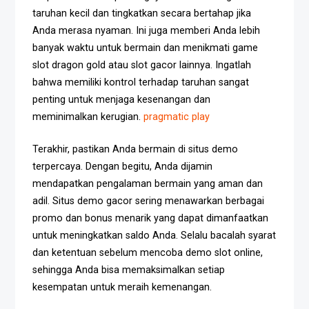
taruhan kecil dan tingkatkan secara bertahap jika
Anda merasa nyaman. Ini juga memberi Anda lebih
banyak waktu untuk bermain dan menikmati game
slot dragon gold atau slot gacor lainnya. Ingatlah
bahwa memiliki kontrol terhadap taruhan sangat
penting untuk menjaga kesenangan dan
meminimalkan kerugian.
pragmatic play
Terakhir, pastikan Anda bermain di situs demo
terpercaya. Dengan begitu, Anda dijamin
mendapatkan pengalaman bermain yang aman dan
adil. Situs demo gacor sering menawarkan berbagai
promo dan bonus menarik yang dapat dimanfaatkan
untuk meningkatkan saldo Anda. Selalu bacalah syarat
dan ketentuan sebelum mencoba demo slot online,
sehingga Anda bisa memaksimalkan setiap
kesempatan untuk meraih kemenangan.