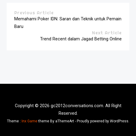
Previous Article
Memahami Poker IDN: Saran dan Teknik untuk Pemain
Baru
Next Article
Trend Recent dalam Jagad Betting Online
Copyright © 2026 gc2012conversations.com. All Right
Reserved.
Theme :
Inx Game
theme By aThemeArt - Proudly powered by WordPress.