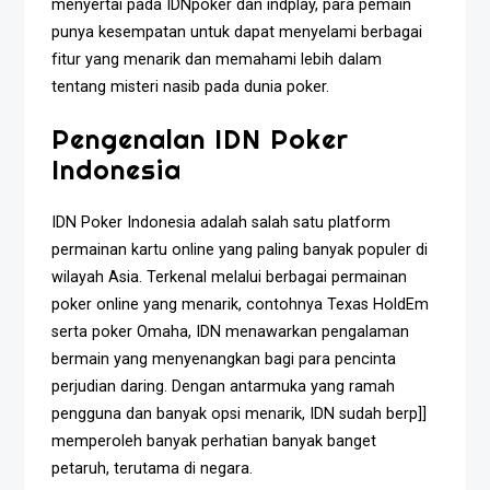
menyertai pada IDNpoker dan indplay, para pemain
punya kesempatan untuk dapat menyelami berbagai
fitur yang menarik dan memahami lebih dalam
tentang misteri nasib pada dunia poker.
Pengenalan IDN Poker
Indonesia
IDN Poker Indonesia adalah salah satu platform
permainan kartu online yang paling banyak populer di
wilayah Asia. Terkenal melalui berbagai permainan
poker online yang menarik, contohnya Texas HoldEm
serta poker Omaha, IDN menawarkan pengalaman
bermain yang menyenangkan bagi para pencinta
perjudian daring. Dengan antarmuka yang ramah
pengguna dan banyak opsi menarik, IDN sudah berp]]
memperoleh banyak perhatian banyak banget
petaruh, terutama di negara.