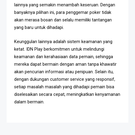
lainnya yang semakin menambah keseruan. Dengan
banyaknya pilihan ini, para penggemar poker tidak
akan merasa bosan dan selalu memiliki tantangan
yang baru untuk dihadapi.
Keunggulan lainnya adalah sistem keamanan yang
ketat. IDN Play berkomitmen untuk melindungi
keamanan dan kerahasiaan data pemain, sehingga
mereka dapat bermain dengan aman tanpa khawatir
akan pencurian informasi atau penipuan. Selain itu,
dengan dukungan customer service yang responsif,
setiap masalah masalah yang dihadapi pemain bisa
diselesaikan secara cepat, meningkatkan kenyamanan
dalam bermain.