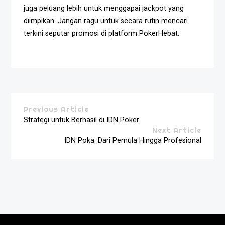
juga peluang lebih untuk menggapai jackpot yang
diimpikan. Jangan ragu untuk secara rutin mencari
terkini seputar promosi di platform PokerHebat.
Previous Article
Strategi untuk Berhasil di IDN Poker
Next Article
IDN Poka: Dari Pemula Hingga Profesional