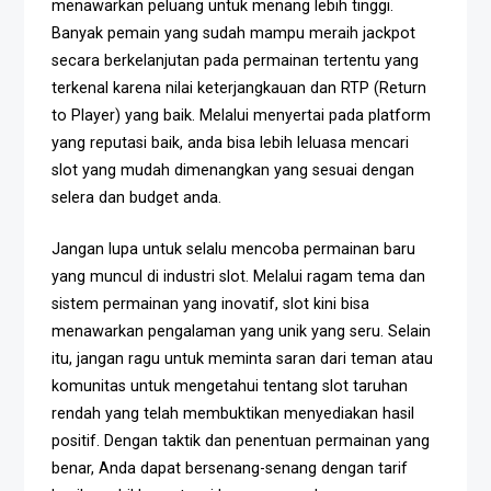
menawarkan peluang untuk menang lebih tinggi.
Banyak pemain yang sudah mampu meraih jackpot
secara berkelanjutan pada permainan tertentu yang
terkenal karena nilai keterjangkauan dan RTP (Return
to Player) yang baik. Melalui menyertai pada platform
yang reputasi baik, anda bisa lebih leluasa mencari
slot yang mudah dimenangkan yang sesuai dengan
selera dan budget anda.
Jangan lupa untuk selalu mencoba permainan baru
yang muncul di industri slot. Melalui ragam tema dan
sistem permainan yang inovatif, slot kini bisa
menawarkan pengalaman yang unik yang seru. Selain
itu, jangan ragu untuk meminta saran dari teman atau
komunitas untuk mengetahui tentang slot taruhan
rendah yang telah membuktikan menyediakan hasil
positif. Dengan taktik dan penentuan permainan yang
benar, Anda dapat bersenang-senang dengan tarif