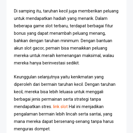
Di samping itu, taruhan kecil juga memberikan peluang
untuk mendapatkan hadiah yang menarik. Dalam
beberapa game slot terbaru, terdapat berbagai fitur
bonus yang dapat menambah peluang menang,
bahkan dengan taruhan minimum. Dengan bantuan
akun slot gacor, pemain bisa menaikkan peluang
mereka untuk meraih kemenangan maksimal, walau
mereka hanya berinvestasi sedikit.
Keunggulan selanjutnya yaitu kenikmatan yang
diperoleh dari bermain taruhan kecil. Dengan taruhan
kecil, mereka bisa lebih leluasa untuk menggali
berbagai jenis permainan serta strategi tanpa
mendapatkan stres.
link slot
Hal ini menjadikan
pengalaman bermain lebih lincah serta santai, yang
mana mereka dapat bersenang-senang tanpa harus
menguras dompet.