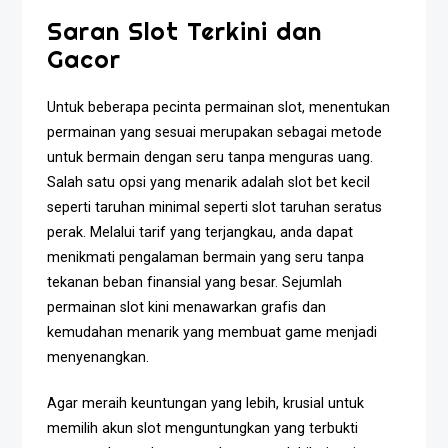
Saran Slot Terkini dan
Gacor
Untuk beberapa pecinta permainan slot, menentukan
permainan yang sesuai merupakan sebagai metode
untuk bermain dengan seru tanpa menguras uang.
Salah satu opsi yang menarik adalah slot bet kecil
seperti taruhan minimal seperti slot taruhan seratus
perak. Melalui tarif yang terjangkau, anda dapat
menikmati pengalaman bermain yang seru tanpa
tekanan beban finansial yang besar. Sejumlah
permainan slot kini menawarkan grafis dan
kemudahan menarik yang membuat game menjadi
menyenangkan.
Agar meraih keuntungan yang lebih, krusial untuk
memilih akun slot menguntungkan yang terbukti