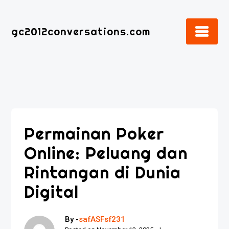
Skip
to
gc2012conversations.com
content
Permainan Poker
Online: Peluang dan
Rintangan di Dunia
Digital
By -
safASFsf231