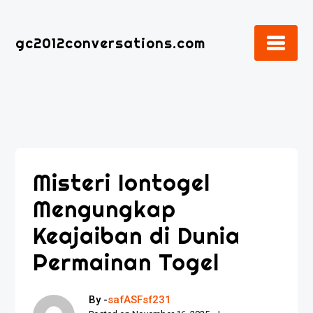
Skip
to
gc2012conversations.com
content
Misteri Iontogel
Mengungkap
Keajaiban di Dunia
Permainan Togel
By -
safASFsf231