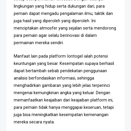
lingkungan yang hidup serta dukungan dari, para
pemain dapat mengadu pengalaman ilmu, taktik dan
juga hasil yang diperoleh yang diperoleh. Ini
menciptakan atmosfer yang sejalan serta mendorong
para pemain agar selalu berinovasi di dalam
permainan mereka sendiri.
Manfaat lain pada platform Iontogel ialah potensi
keuntungan yang besar. Kesempatan supaya berhasil
dapat bertambah sebab pendekatan penggunaan
analisis berfondasikan informasi, sehingga
menghadirkan gambaran yang lebih jelas terperinci
mengenai kemungkinan angka yang keluar. Dengan
memanfaatkan keajaiban dari keajaiban platform ini,
para pemain tidak hanya menggapai keseruan, tetapi
juga bisa meningkatkan kesempatan kemenangan
mereka secara nyata.