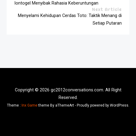
Iontogel Menyibak Rahasia Keberuntungan
Next Article
Menyelami Kehidupan Cerdas Toto: Taktik Menang di
Setiap Putaran
Copyright © 2026 gc2012conversations.com. All Right
Reserved.
Theme :
Inx Game
theme By aThemeArt - Proudly powered by WordPress.