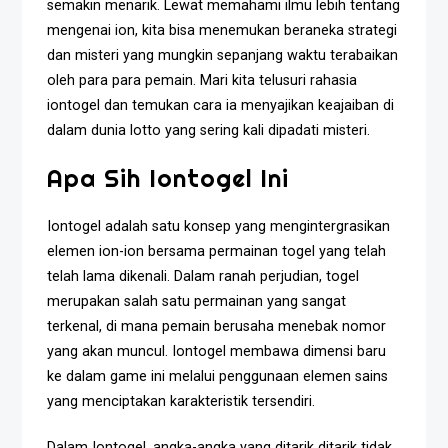
semakin menarik. Lewat memahami ilmu lebih tentang
mengenai ion, kita bisa menemukan beraneka strategi
dan misteri yang mungkin sepanjang waktu terabaikan
oleh para para pemain. Mari kita telusuri rahasia
iontogel dan temukan cara ia menyajikan keajaiban di
dalam dunia lotto yang sering kali dipadati misteri.
Apa Sih Iontogel Ini
Iontogel adalah satu konsep yang mengintergrasikan
elemen ion-ion bersama permainan togel yang telah
telah lama dikenali. Dalam ranah perjudian, togel
merupakan salah satu permainan yang sangat
terkenal, di mana pemain berusaha menebak nomor
yang akan muncul. Iontogel membawa dimensi baru
ke dalam game ini melalui penggunaan elemen sains
yang menciptakan karakteristik tersendiri.
Dalam Iontogel, angka-angka yang ditarik ditarik tidak