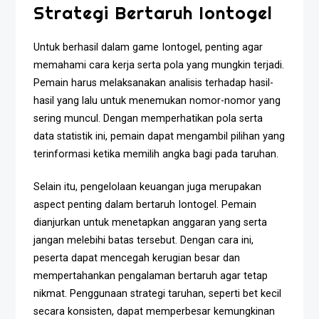
Strategi Bertaruh Iontogel
Untuk berhasil dalam game Iontogel, penting agar
memahami cara kerja serta pola yang mungkin terjadi.
Pemain harus melaksanakan analisis terhadap hasil-
hasil yang lalu untuk menemukan nomor-nomor yang
sering muncul. Dengan memperhatikan pola serta
data statistik ini, pemain dapat mengambil pilihan yang
terinformasi ketika memilih angka bagi pada taruhan.
Selain itu, pengelolaan keuangan juga merupakan
aspect penting dalam bertaruh Iontogel. Pemain
dianjurkan untuk menetapkan anggaran yang serta
jangan melebihi batas tersebut. Dengan cara ini,
peserta dapat mencegah kerugian besar dan
mempertahankan pengalaman bertaruh agar tetap
nikmat. Penggunaan strategi taruhan, seperti bet kecil
secara konsisten, dapat memperbesar kemungkinan