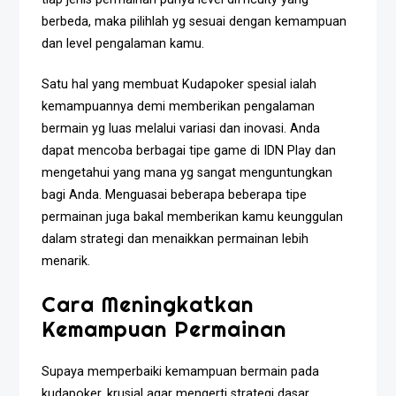
berbeda, maka pilihlah yg sesuai dengan kemampuan
dan level pengalaman kamu.
Satu hal yang membuat Kudapoker spesial ialah
kemampuannya demi memberikan pengalaman
bermain yg luas melalui variasi dan inovasi. Anda
dapat mencoba berbagai tipe game di IDN Play dan
mengetahui yang mana yg sangat menguntungkan
bagi Anda. Menguasai beberapa beberapa tipe
permainan juga bakal memberikan kamu keunggulan
dalam strategi dan menaikkan permainan lebih
menarik.
Cara Meningkatkan
Kemampuan Permainan
Supaya memperbaiki kemampuan bermain pada
kudapoker, krusial agar mengerti strategi dasar