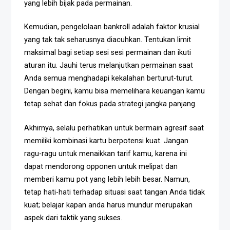
yang lebih bijak pada permainan.
Kemudian, pengelolaan bankroll adalah faktor krusial
yang tak tak seharusnya diacuhkan. Tentukan limit
maksimal bagi setiap sesi sesi permainan dan ikuti
aturan itu. Jauhi terus melanjutkan permainan saat
Anda semua menghadapi kekalahan berturut-turut.
Dengan begini, kamu bisa memelihara keuangan kamu
tetap sehat dan fokus pada strategi jangka panjang.
Akhirnya, selalu perhatikan untuk bermain agresif saat
memiliki kombinasi kartu berpotensi kuat. Jangan
ragu-ragu untuk menaikkan tarif kamu, karena ini
dapat mendorong opponen untuk melipat dan
memberi kamu pot yang lebih lebih besar. Namun,
tetap hati-hati terhadap situasi saat tangan Anda tidak
kuat; belajar kapan anda harus mundur merupakan
aspek dari taktik yang sukses.