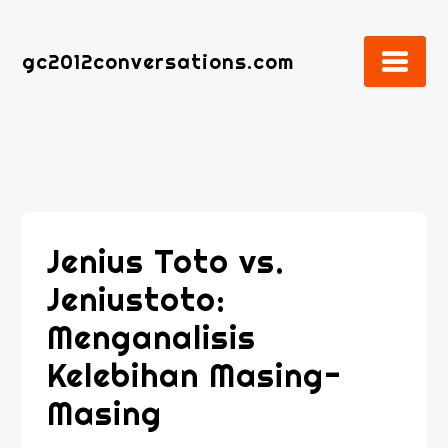
Skip
to
gc2012conversations.com
content
Jenius Toto vs.
Jeniustoto:
Menganalisis
Kelebihan Masing-
Masing