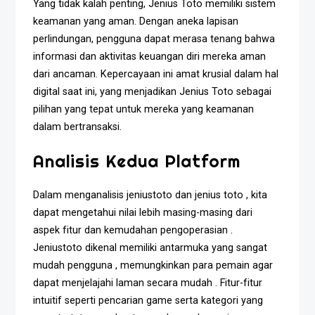
Yang tidak kalah penting, Jenius Toto memiliki sistem
keamanan yang aman. Dengan aneka lapisan
perlindungan, pengguna dapat merasa tenang bahwa
informasi dan aktivitas keuangan diri mereka aman
dari ancaman. Kepercayaan ini amat krusial dalam hal
digital saat ini, yang menjadikan Jenius Toto sebagai
pilihan yang tepat untuk mereka yang keamanan
dalam bertransaksi.
Analisis Kedua Platform
Dalam menganalisis jeniustoto dan jenius toto , kita
dapat mengetahui nilai lebih masing-masing dari
aspek fitur dan kemudahan pengoperasian .
Jeniustoto dikenal memiliki antarmuka yang sangat
mudah pengguna , memungkinkan para pemain agar
dapat menjelajahi laman secara mudah . Fitur-fitur
intuitif seperti pencarian game serta kategori yang