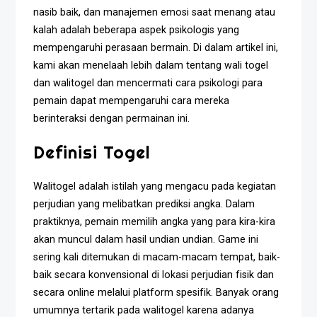
nasib baik, dan manajemen emosi saat menang atau
kalah adalah beberapa aspek psikologis yang
mempengaruhi perasaan bermain. Di dalam artikel ini,
kami akan menelaah lebih dalam tentang wali togel
dan walitogel dan mencermati cara psikologi para
pemain dapat mempengaruhi cara mereka
berinteraksi dengan permainan ini.
Definisi Togel
Walitogel adalah istilah yang mengacu pada kegiatan
perjudian yang melibatkan prediksi angka. Dalam
praktiknya, pemain memilih angka yang para kira-kira
akan muncul dalam hasil undian undian. Game ini
sering kali ditemukan di macam-macam tempat, baik-
baik secara konvensional di lokasi perjudian fisik dan
secara online melalui platform spesifik. Banyak orang
umumnya tertarik pada walitogel karena adanya