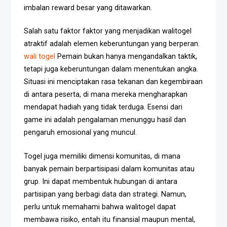
imbalan reward besar yang ditawarkan.
Salah satu faktor faktor yang menjadikan walitogel
atraktif adalah elemen keberuntungan yang berperan.
wali togel
Pemain bukan hanya mengandalkan taktik,
tetapi juga keberuntungan dalam menentukan angka.
Situasi ini menciptakan rasa tekanan dan kegembiraan
di antara peserta, di mana mereka mengharapkan
mendapat hadiah yang tidak terduga. Esensi dari
game ini adalah pengalaman menunggu hasil dan
pengaruh emosional yang muncul.
Togel juga memiliki dimensi komunitas, di mana
banyak pemain berpartisipasi dalam komunitas atau
grup. Ini dapat membentuk hubungan di antara
partisipan yang berbagi data dan strategi. Namun,
perlu untuk memahami bahwa walitogel dapat
membawa risiko, entah itu finansial maupun mental,