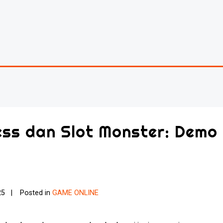
ess dan Slot Monster: Demo
25
Posted in
GAME ONLINE