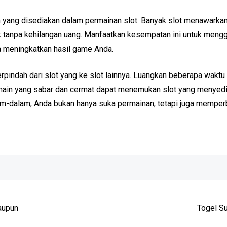
yang disediakan dalam permainan slot. Banyak slot menawarkan 
 tanpa kehilangan uang. Manfaatkan kesempatan ini untuk meng
a meningkatkan hasil game Anda.
berpindah dari slot yang ke slot lainnya. Luangkan beberapa wak
ain yang sabar dan cermat dapat menemukan slot yang menyedia
-dalam, Anda bukan hanya suka permainan, tetapi juga mempe
aupun
Togel S