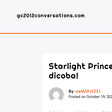
Skip
to
gc2012conversations.com
content
Starlight Princ
dicoba!
By -
safASFsf231
Posted on
October 19, 20