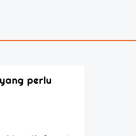
 yang perlu