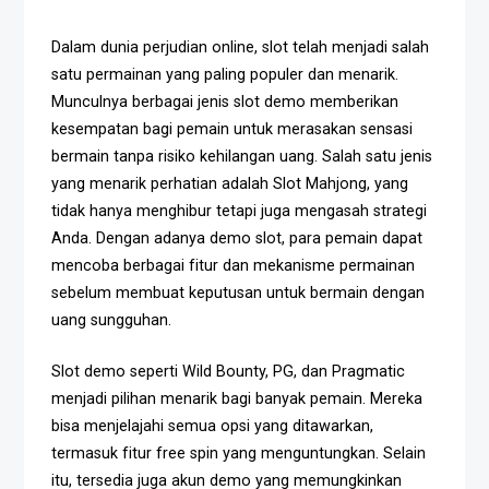
Dalam dunia perjudian online, slot telah menjadi salah
satu permainan yang paling populer dan menarik.
Munculnya berbagai jenis slot demo memberikan
kesempatan bagi pemain untuk merasakan sensasi
bermain tanpa risiko kehilangan uang. Salah satu jenis
yang menarik perhatian adalah Slot Mahjong, yang
tidak hanya menghibur tetapi juga mengasah strategi
Anda. Dengan adanya demo slot, para pemain dapat
mencoba berbagai fitur dan mekanisme permainan
sebelum membuat keputusan untuk bermain dengan
uang sungguhan.
Slot demo seperti Wild Bounty, PG, dan Pragmatic
menjadi pilihan menarik bagi banyak pemain. Mereka
bisa menjelajahi semua opsi yang ditawarkan,
termasuk fitur free spin yang menguntungkan. Selain
itu, tersedia juga akun demo yang memungkinkan