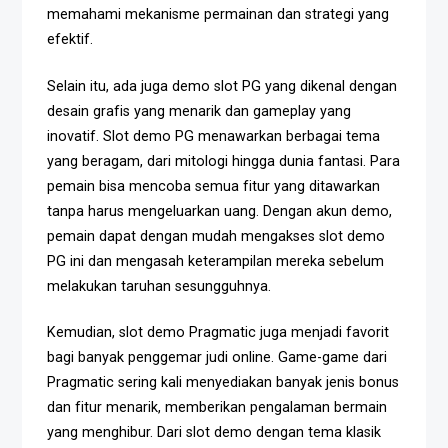
memahami mekanisme permainan dan strategi yang
efektif.
Selain itu, ada juga demo slot PG yang dikenal dengan
desain grafis yang menarik dan gameplay yang
inovatif. Slot demo PG menawarkan berbagai tema
yang beragam, dari mitologi hingga dunia fantasi. Para
pemain bisa mencoba semua fitur yang ditawarkan
tanpa harus mengeluarkan uang. Dengan akun demo,
pemain dapat dengan mudah mengakses slot demo
PG ini dan mengasah keterampilan mereka sebelum
melakukan taruhan sesungguhnya.
Kemudian, slot demo Pragmatic juga menjadi favorit
bagi banyak penggemar judi online. Game-game dari
Pragmatic sering kali menyediakan banyak jenis bonus
dan fitur menarik, memberikan pengalaman bermain
yang menghibur. Dari slot demo dengan tema klasik