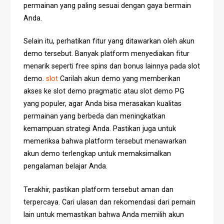
permainan yang paling sesuai dengan gaya bermain
Anda.
Selain itu, perhatikan fitur yang ditawarkan oleh akun
demo tersebut. Banyak platform menyediakan fitur
menarik seperti free spins dan bonus lainnya pada slot
demo.
slot
Carilah akun demo yang memberikan
akses ke slot demo pragmatic atau slot demo PG
yang populer, agar Anda bisa merasakan kualitas
permainan yang berbeda dan meningkatkan
kemampuan strategi Anda. Pastikan juga untuk
memeriksa bahwa platform tersebut menawarkan
akun demo terlengkap untuk memaksimalkan
pengalaman belajar Anda.
Terakhir, pastikan platform tersebut aman dan
terpercaya. Cari ulasan dan rekomendasi dari pemain
lain untuk memastikan bahwa Anda memilih akun