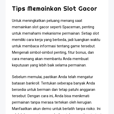
Tips Memainkan Slot Gacor
Untuk meningkatkan peluang menang saat
memainkan slot gacor seperti Spaceman, penting
untuk memahami mekanisme permainan. Setiap slot
memiliki cara kerja yang berbeda, jadi luangkan waktu
untuk membaca informasi tentang game tersebut.
Mengenali simbol-simbol penting, fitur bonus, dan
cara menang akan membantu Anda membuat
keputusan yang lebih baik selama permainan.
Sebelum memulai, pastikan Anda telah mengatur
batasan bankroll. Tentukan seberapa banyak Anda
bersedia untuk bermain dan tetap patuhi anggaran
tersebut. Dengan cara ini, Anda bisa menikmati
permainan tanpa merasa tertekan oleh kerugian.
Manfaatkan akun demo untuk berlatih tanpa risiko. Ini