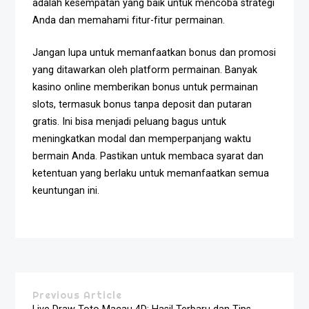
adalah kesempatan yang baik untuk mencoba strategi
Anda dan memahami fitur-fitur permainan.
Jangan lupa untuk memanfaatkan bonus dan promosi
yang ditawarkan oleh platform permainan. Banyak
kasino online memberikan bonus untuk permainan
slots, termasuk bonus tanpa deposit dan putaran
gratis. Ini bisa menjadi peluang bagus untuk
meningkatkan modal dan memperpanjang waktu
bermain Anda. Pastikan untuk membaca syarat dan
ketentuan yang berlaku untuk memanfaatkan semua
keuntungan ini.
Previous Article