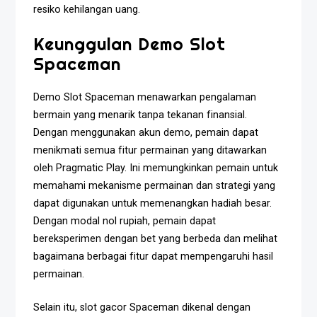
resiko kehilangan uang.
Keunggulan Demo Slot
Spaceman
Demo Slot Spaceman menawarkan pengalaman
bermain yang menarik tanpa tekanan finansial.
Dengan menggunakan akun demo, pemain dapat
menikmati semua fitur permainan yang ditawarkan
oleh Pragmatic Play. Ini memungkinkan pemain untuk
memahami mekanisme permainan dan strategi yang
dapat digunakan untuk memenangkan hadiah besar.
Dengan modal nol rupiah, pemain dapat
bereksperimen dengan bet yang berbeda dan melihat
bagaimana berbagai fitur dapat mempengaruhi hasil
permainan.
Selain itu, slot gacor Spaceman dikenal dengan