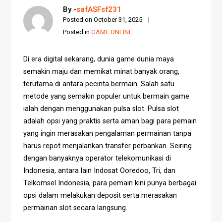
By -
safASFsf231
Posted on
October 31, 2025
Posted in
GAME ONLINE
Di era digital sekarang, dunia game dunia maya
semakin maju dan memikat minat banyak orang,
terutama di antara pecinta bermain. Salah satu
metode yang semakin populer untuk bermain game
ialah dengan menggunakan pulsa slot. Pulsa slot
adalah opsi yang praktis serta aman bagi para pemain
yang ingin merasakan pengalaman permainan tanpa
harus repot menjalankan transfer perbankan. Seiring
dengan banyaknya operator telekomunikasi di
Indonesia, antara lain Indosat Ooredoo, Tri, dan
Telkomsel Indonesia, para pemain kini punya berbagai
opsi dalam melakukan deposit serta merasakan
permainan slot secara langsung.