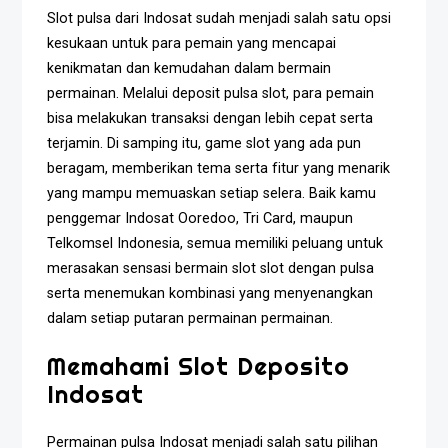
Slot pulsa dari Indosat sudah menjadi salah satu opsi
kesukaan untuk para pemain yang mencapai
kenikmatan dan kemudahan dalam bermain
permainan. Melalui deposit pulsa slot, para pemain
bisa melakukan transaksi dengan lebih cepat serta
terjamin. Di samping itu, game slot yang ada pun
beragam, memberikan tema serta fitur yang menarik
yang mampu memuaskan setiap selera. Baik kamu
penggemar Indosat Ooredoo, Tri Card, maupun
Telkomsel Indonesia, semua memiliki peluang untuk
merasakan sensasi bermain slot slot dengan pulsa
serta menemukan kombinasi yang menyenangkan
dalam setiap putaran permainan permainan.
Memahami Slot Deposito
Indosat
Permainan pulsa Indosat menjadi salah satu pilihan