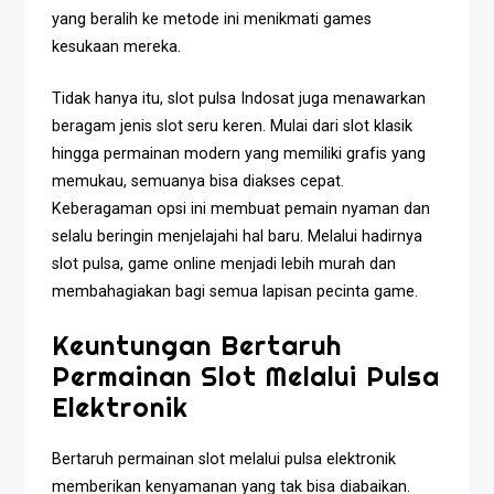
yang beralih ke metode ini menikmati games
kesukaan mereka.
Tidak hanya itu, slot pulsa Indosat juga menawarkan
beragam jenis slot seru keren. Mulai dari slot klasik
hingga permainan modern yang memiliki grafis yang
memukau, semuanya bisa diakses cepat.
Keberagaman opsi ini membuat pemain nyaman dan
selalu beringin menjelajahi hal baru. Melalui hadirnya
slot pulsa, game online menjadi lebih murah dan
membahagiakan bagi semua lapisan pecinta game.
Keuntungan Bertaruh
Permainan Slot Melalui Pulsa
Elektronik
Bertaruh permainan slot melalui pulsa elektronik
memberikan kenyamanan yang tak bisa diabaikan.