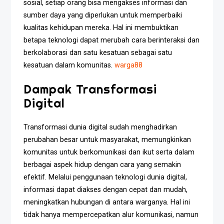
sosial, setiap orang bisa mengakses informasi dan
sumber daya yang diperlukan untuk memperbaiki
kualitas kehidupan mereka. Hal ini membuktikan
betapa teknologi dapat merubah cara berinteraksi dan
berkolaborasi dan satu kesatuan sebagai satu
kesatuan dalam komunitas.
warga88
Dampak Transformasi
Digital
Transformasi dunia digital sudah menghadirkan
perubahan besar untuk masyarakat, memungkinkan
komunitas untuk berkomunikasi dan ikut serta dalam
berbagai aspek hidup dengan cara yang semakin
efektif. Melalui penggunaan teknologi dunia digital,
informasi dapat diakses dengan cepat dan mudah,
meningkatkan hubungan di antara warganya. Hal ini
tidak hanya mempercepatkan alur komunikasi, namun