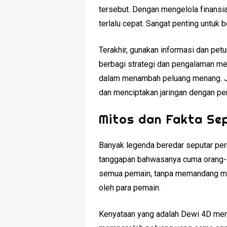
tersebut. Dengan mengelola finansi
terlalu cepat. Sangat penting untuk 
Terakhir, gunakan informasi dan pe
berbagi strategi dan pengalaman m
dalam menambah peluang menang. Ja
dan menciptakan jaringan dengan pem
Mitos dan Fakta Se
Banyak legenda beredar seputar pe
tanggapan bahwasanya cuma orang-or
semua pemain, tanpa memandang mem
oleh para pemain.
Kenyataan yang adalah Dewi 4D menaw