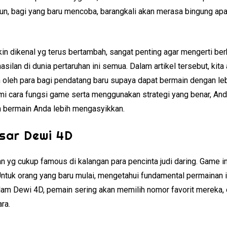
un, bagi yang baru mencoba, barangkali akan merasa bingung apa
 dikenal yg terus bertambah, sangat penting agar mengerti berb
ilan di dunia pertaruhan ini semua. Dalam artikel tersebut, ki
 oleh para bagi pendatang baru supaya dapat bermain dengan lebi
 cara fungsi game serta menggunakan strategi yang benar, A
 bermain Anda lebih mengasyikkan.
sar Dewi 4D
 yg cukup famous di kalangan para pencinta judi daring. Game i
tuk orang yang baru mulai, mengetahui fundamental permainan in
dalam Dewi 4D, pemain sering akan memilih nomor favorit mereka
ra.