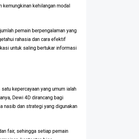
kan kemungkinan kehilangan modal
sejumlah pemain berpengalaman yang
etahui rahasia dan cara efektif
si untuk saling bertukar informasi
h satu kepercayaan yang umum ialah
anya, Dewi 4D dirancang bagi
 nasib dan strategi yang digunakan
an fair, sehingga setiap pemain