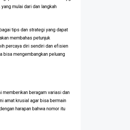
 yang mulai dari dan langkah
agai tips dan strategi yang dapat
ta akan membahas petunjuk
h percaya diri sendiri dan efisien
nda bisa mengembangkan peluang
ni memberikan beragam variasi dan
i amat krusial agar bisa bermain
, dengan harapan bahwa nomor itu