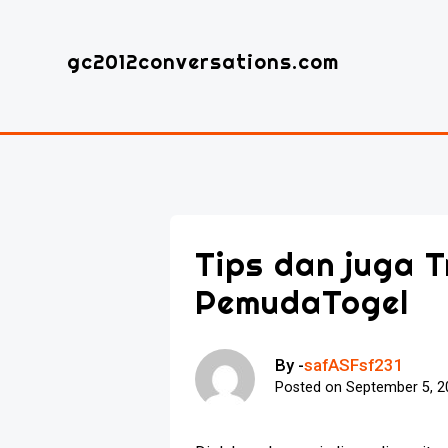
Skip
to
gc2012conversations.com
content
Tips dan juga T
PemudaTogel
By -
safASFsf231
Posted on
September 5, 2