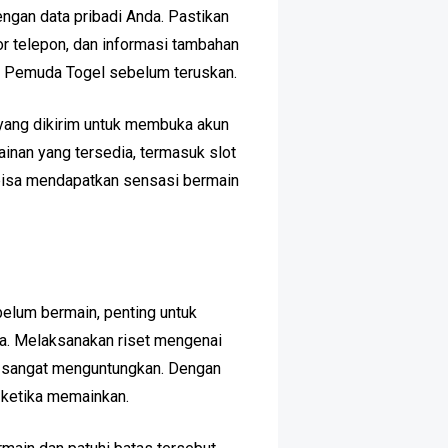
ngan data pribadi Anda. Pastikan
or telepon, dan informasi tambahan
tus Pemuda Togel sebelum teruskan.
 yang dikirim untuk membuka akun
nan yang tersedia, termasuk slot
bisa mendapatkan sensasi bermain
elum bermain, penting untuk
eda. Melaksanakan riset mengenai
g sangat menguntungkan. Dengan
 ketika memainkan.