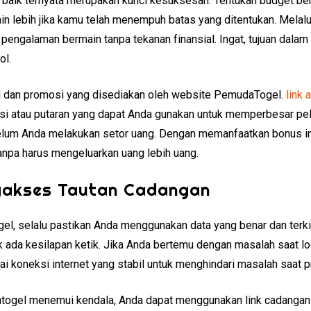
ng baik ternyata merupakan kunci kesuksesan. Tentukan budget be
ain lebih jika kamu telah menempuh batas yang ditentukan. Melal
engalaman bermain tanpa tekanan finansial. Ingat, tujuan dalam
ol.
i dan promosi yang disediakan oleh website PemudaTogel.
link 
i atau putaran yang dapat Anda gunakan untuk memperbesar pelu
lum Anda melakukan setor uang. Dengan memanfaatkan bonus i
anpa harus mengeluarkan uang lebih uang.
gakses Tautan Cadangan
l, selalu pastikan Anda menggunakan data yang benar dan terki
k ada kesilapan ketik. Jika Anda bertemu dengan masalah saat log
kai koneksi internet yang stabil untuk menghindari masalah saat 
atogel menemui kendala, Anda dapat menggunakan link cadangan 