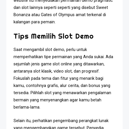
website itu menyediakan permainan demo pragmatic
dan slot lainnya seperti seperti yang disebut Sweet
Bonanza atau Gates of Olympus amat terkenal di
kalangan para pemain.
Tips Memilih Slot Demo
Saat mengambil slot demo, perlu untuk
memperhatikan tipe permainan yang Anda sukai. Ada
sejumlah jenis game slot online yang ditawarkan,
antaranya slot klasik, video slot, dan progresif.
Fokuslah pada tema dan fitur yang menarik bagi
kamu, contohnya grafis, alur cerita, dan bonus yang
tersedia. Pilihlah slot yang menawarkan pengalaman
bermain yang menyenangkan agar kamu betah
berlama-lama.
Selain itu, perhatikan pengembang perangkat lunak
yang mengembangkan game tersebut. Penyedia