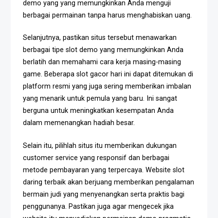
demo yang yang memungkinkan Anda menguji
berbagai permainan tanpa harus menghabiskan uang.
Selanjutnya, pastikan situs tersebut menawarkan
berbagai tipe slot demo yang memungkinkan Anda
berlatih dan memahami cara kerja masing-masing
game. Beberapa slot gacor hari ini dapat ditemukan di
platform resmi yang juga sering memberikan imbalan
yang menarik untuk pemula yang baru. Ini sangat
berguna untuk meningkatkan kesempatan Anda
dalam memenangkan hadiah besar.
Selain itu, pilihlah situs itu memberikan dukungan
customer service yang responsif dan berbagai
metode pembayaran yang terpercaya. Website slot
daring terbaik akan berjuang memberikan pengalaman
bermain judi yang menyenangkan serta praktis bagi
penggunanya. Pastikan juga agar mengecek jika