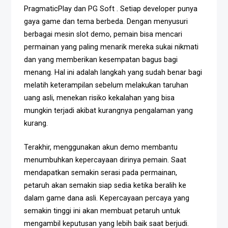
PragmaticPlay dan PG Soft . Setiap developer punya
gaya game dan tema berbeda. Dengan menyusuri
berbagai mesin slot demo, pemain bisa mencari
permainan yang paling menarik mereka sukai nikmati
dan yang memberikan kesempatan bagus bagi
menang. Hal ini adalah langkah yang sudah benar bagi
melatih keterampilan sebelum melakukan taruhan
uang asli, menekan risiko kekalahan yang bisa
mungkin terjadi akibat kurangnya pengalaman yang
kurang.
Terakhir, menggunakan akun demo membantu
menumbuhkan kepercayaan dirinya pemain. Saat
mendapatkan semakin serasi pada permainan,
petaruh akan semakin siap sedia ketika beralih ke
dalam game dana asli. Kepercayaan percaya yang
semakin tinggi ini akan membuat petaruh untuk
mengambil keputusan yang lebih baik saat berjudi.