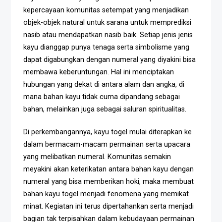
kepercayaan komunitas setempat yang menjadikan
objek-objek natural untuk sarana untuk memprediksi
nasib atau mendapatkan nasib baik. Setiap jenis jenis
kayu dianggap punya tenaga serta simbolisme yang
dapat digabungkan dengan numeral yang diyakini bisa
membawa keberuntungan. Hal ini menciptakan
hubungan yang dekat di antara alam dan angka, di
mana bahan kayu tidak cuma dipandang sebagai
bahan, melainkan juga sebagai saluran spiritualitas.
Di perkembangannya, kayu togel mulai diterapkan ke
dalam bermacam-macam permainan serta upacara
yang melibatkan numeral. Komunitas semakin
meyakini akan keterikatan antara bahan kayu dengan
numeral yang bisa memberikan hoki, maka membuat
bahan kayu togel menjadi fenomena yang memikat
minat. Kegiatan ini terus dipertahankan serta menjadi
bagian tak terpisahkan dalam kebudayaan permainan