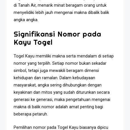
di Tanah Air, menarik minat beragam orang untuk
menyelidiki lebih jauh mengenai makna dibalik balik
angka angka.
Signifikansi Nomor pada
Kayu Togel
Togel Kayu memiliki makna serta mendalam di setiap
nomor yang terpilih. Setiap nomor bukan sekadar
simbol, tetapi juga mewakili beragam dimensi
kehidupan dan ramalan. Dalam kebudayaan
masyarakat, angka sering dihubungkan dengan
keyakinan dan mitos yang sudah diturunkan secara
generasi ke generasi, maka pengetahuan mengenai
makna di balik nomor adalah amat penting bagi
beberapa petaruh.
Pemilihan nomor pada Togel Kayu biasanya dipicu