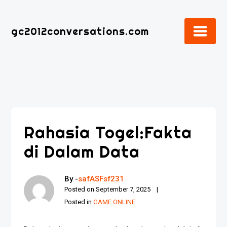
Skip
to
gc2012conversations.com
content
Rahasia Togel:Fakta
di Dalam Data
By -
safASFsf231
Posted on
September 7, 2025
Posted in
GAME ONLINE