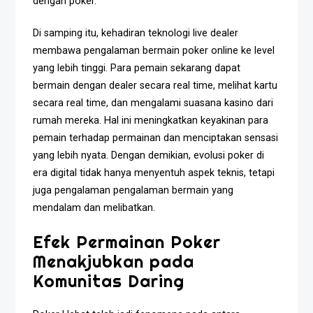
dengan poker.
Di samping itu, kehadiran teknologi live dealer
membawa pengalaman bermain poker online ke level
yang lebih tinggi. Para pemain sekarang dapat
bermain dengan dealer secara real time, melihat kartu
secara real time, dan mengalami suasana kasino dari
rumah mereka. Hal ini meningkatkan keyakinan para
pemain terhadap permainan dan menciptakan sensasi
yang lebih nyata. Dengan demikian, evolusi poker di
era digital tidak hanya menyentuh aspek teknis, tetapi
juga pengalaman pengalaman bermain yang
mendalam dan melibatkan.
Efek Permainan Poker
Menakjubkan pada
Komunitas Daring