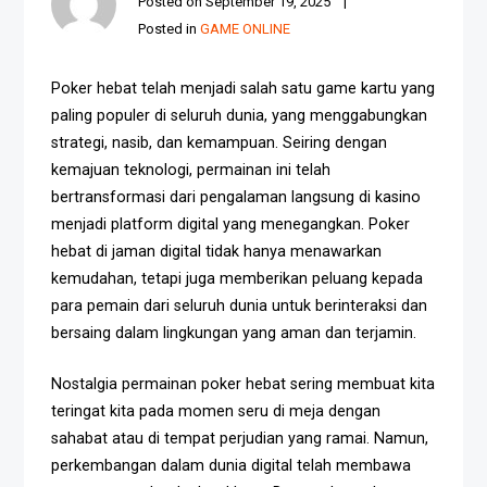
Posted on
September 19, 2025
Posted in
GAME ONLINE
Poker hebat telah menjadi salah satu game kartu yang
paling populer di seluruh dunia, yang menggabungkan
strategi, nasib, dan kemampuan. Seiring dengan
kemajuan teknologi, permainan ini telah
bertransformasi dari pengalaman langsung di kasino
menjadi platform digital yang menegangkan. Poker
hebat di jaman digital tidak hanya menawarkan
kemudahan, tetapi juga memberikan peluang kepada
para pemain dari seluruh dunia untuk berinteraksi dan
bersaing dalam lingkungan yang aman dan terjamin.
Nostalgia permainan poker hebat sering membuat kita
teringat kita pada momen seru di meja dengan
sahabat atau di tempat perjudian yang ramai. Namun,
perkembangan dalam dunia digital telah membawa