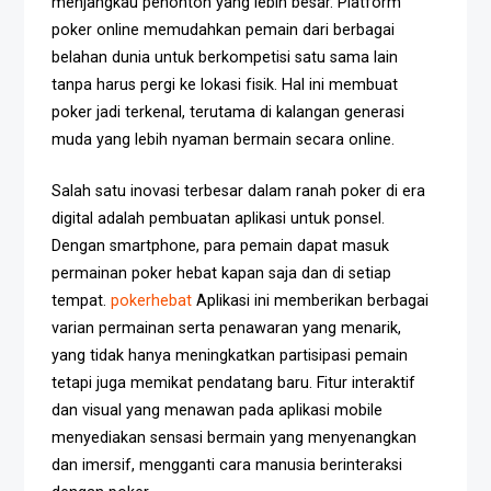
menjangkau penonton yang lebih besar. Platform
poker online memudahkan pemain dari berbagai
belahan dunia untuk berkompetisi satu sama lain
tanpa harus pergi ke lokasi fisik. Hal ini membuat
poker jadi terkenal, terutama di kalangan generasi
muda yang lebih nyaman bermain secara online.
Salah satu inovasi terbesar dalam ranah poker di era
digital adalah pembuatan aplikasi untuk ponsel.
Dengan smartphone, para pemain dapat masuk
permainan poker hebat kapan saja dan di setiap
tempat.
pokerhebat
Aplikasi ini memberikan berbagai
varian permainan serta penawaran yang menarik,
yang tidak hanya meningkatkan partisipasi pemain
tetapi juga memikat pendatang baru. Fitur interaktif
dan visual yang menawan pada aplikasi mobile
menyediakan sensasi bermain yang menyenangkan
dan imersif, mengganti cara manusia berinteraksi