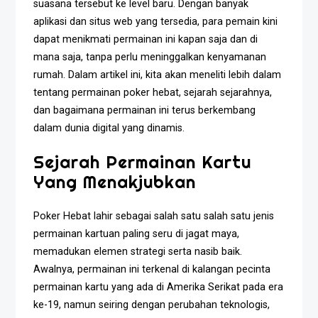
suasana tersebut ke level baru. Dengan banyak
aplikasi dan situs web yang tersedia, para pemain kini
dapat menikmati permainan ini kapan saja dan di
mana saja, tanpa perlu meninggalkan kenyamanan
rumah. Dalam artikel ini, kita akan meneliti lebih dalam
tentang permainan poker hebat, sejarah sejarahnya,
dan bagaimana permainan ini terus berkembang
dalam dunia digital yang dinamis.
Sejarah Permainan Kartu
Yang Menakjubkan
Poker Hebat lahir sebagai salah satu salah satu jenis
permainan kartuan paling seru di jagat maya,
memadukan elemen strategi serta nasib baik.
Awalnya, permainan ini terkenal di kalangan pecinta
permainan kartu yang ada di Amerika Serikat pada era
ke-19, namun seiring dengan perubahan teknologis,