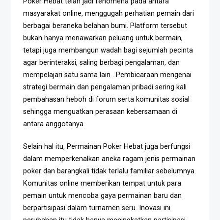
Poker Hebat telah jadi fenomena pada antara
masyarakat online, menggugah perhatian pemain dari
berbagai beraneka belahan bumi. Platform tersebut
bukan hanya menawarkan peluang untuk bermain,
tetapi juga membangun wadah bagi sejumlah pecinta
agar berinteraksi, saling berbagi pengalaman, dan
mempelajari satu sama lain . Pembicaraan mengenai
strategi bermain dan pengalaman pribadi sering kali
pembahasan heboh di forum serta komunitas sosial
sehingga menguatkan perasaan kebersamaan di
antara anggotanya.
Selain hal itu, Permainan Poker Hebat juga berfungsi
dalam memperkenalkan aneka ragam jenis permainan
poker dan barangkali tidak terlalu familiar sebelumnya.
Komunitas online memberikan tempat untuk para
pemain untuk mencoba gaya permainan baru dan
berpartisipasi dalam turnamen seru. Inovasi ini