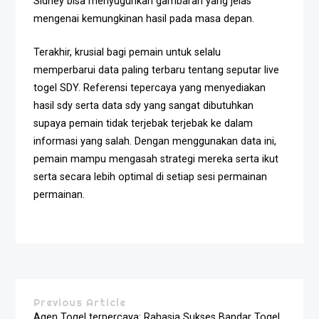
Sidney bisa menyuguhkan gambaran yang jelas
mengenai kemungkinan hasil pada masa depan.
Terakhir, krusial bagi pemain untuk selalu
memperbarui data paling terbaru tentang seputar live
togel SDY. Referensi tepercaya yang menyediakan
hasil sdy serta data sdy yang sangat dibutuhkan
supaya pemain tidak terjebak terjebak ke dalam
informasi yang salah. Dengan menggunakan data ini,
pemain mampu mengasah strategi mereka serta ikut
serta secara lebih optimal di setiap sesi permainan
permainan.
Previous Article
Agen Togel terpercaya: Rahasia Sukses Bandar Togel