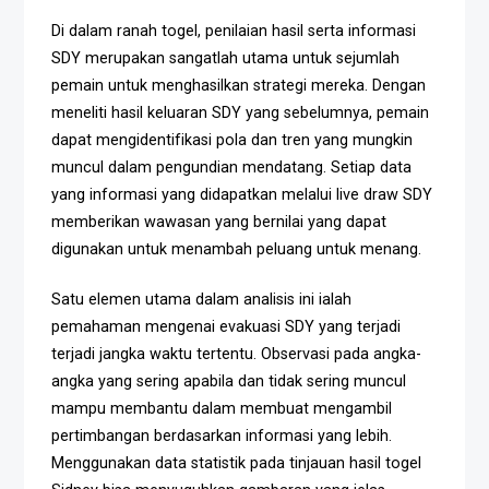
Di dalam ranah togel, penilaian hasil serta informasi
SDY merupakan sangatlah utama untuk sejumlah
pemain untuk menghasilkan strategi mereka. Dengan
meneliti hasil keluaran SDY yang sebelumnya, pemain
dapat mengidentifikasi pola dan tren yang mungkin
muncul dalam pengundian mendatang. Setiap data
yang informasi yang didapatkan melalui live draw SDY
memberikan wawasan yang bernilai yang dapat
digunakan untuk menambah peluang untuk menang.
Satu elemen utama dalam analisis ini ialah
pemahaman mengenai evakuasi SDY yang terjadi
terjadi jangka waktu tertentu. Observasi pada angka-
angka yang sering apabila dan tidak sering muncul
mampu membantu dalam membuat mengambil
pertimbangan berdasarkan informasi yang lebih.
Menggunakan data statistik pada tinjauan hasil togel