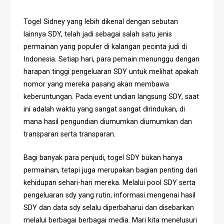
Togel Sidney yang lebih dikenal dengan sebutan
lainnya SDY, telah jadi sebagai salah satu jenis
permainan yang populer di kalangan pecinta judi di
Indonesia. Setiap hari, para pemain menunggu dengan
harapan tinggi pengeluaran SDY untuk melihat apakah
nomor yang mereka pasang akan membawa
keberuntungan. Pada event undian langsung SDY, saat
ini adalah waktu yang sangat sangat dirindukan, di
mana hasil pengundian diumumkan diumumkan dan
transparan serta transparan.
Bagi banyak para penjudi, togel SDY bukan hanya
permainan, tetapi juga merupakan bagian penting dari
kehidupan sehari-hari mereka. Melalui pool SDY serta
pengeluaran sdy yang rutin, informasi mengenai hasil
SDY dan data sdy selalu diperbaharui dan disebarkan
melalui berbagai berbagai media. Mari kita menelusuri