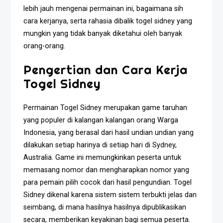
lebih jauh mengenai permainan ini, bagaimana sih
cara kerjanya, serta rahasia dibalik togel sidney yang
mungkin yang tidak banyak diketahui oleh banyak
orang-orang.
Pengertian dan Cara Kerja
Togel Sidney
Permainan Togel Sidney merupakan game taruhan
yang populer di kalangan kalangan orang Warga
Indonesia, yang berasal dari hasil undian undian yang
dilakukan setiap harinya di setiap hari di Sydney,
Australia. Game ini memungkinkan peserta untuk
memasang nomor dan mengharapkan nomor yang
para pemain pilih cocok dari hasil pengundian. Togel
Sidney dikenal karena sistem sistem terbukti jelas dan
seimbang, di mana hasilnya hasilnya dipublikasikan
secara, memberikan keyakinan bagi semua peserta.