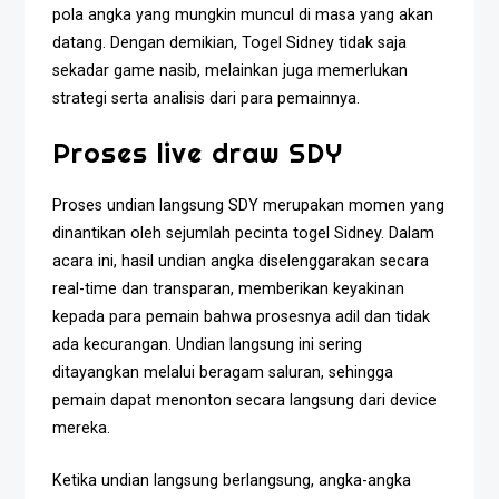
pola angka yang mungkin muncul di masa yang akan
datang. Dengan demikian, Togel Sidney tidak saja
sekadar game nasib, melainkan juga memerlukan
strategi serta analisis dari para pemainnya.
Proses live draw SDY
Proses undian langsung SDY merupakan momen yang
dinantikan oleh sejumlah pecinta togel Sidney. Dalam
acara ini, hasil undian angka diselenggarakan secara
real-time dan transparan, memberikan keyakinan
kepada para pemain bahwa prosesnya adil dan tidak
ada kecurangan. Undian langsung ini sering
ditayangkan melalui beragam saluran, sehingga
pemain dapat menonton secara langsung dari device
mereka.
Ketika undian langsung berlangsung, angka-angka