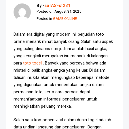
By -
safASFsf231
Posted on
August 31, 2025
Posted in
GAME ONLINE
Dalam era digital yang modern ini, perjudian toto
online menarik minat banyak orang. Salah satu aspek
yang paling dinamis dari judi ini adalah hasil angka,
yang seringkali merupakan isu menarik di kalangan
para
toto togel
. Banyak yang percaya bahwa ada
misteri di balik angka-angka yang keluar. Di dalam
tulisan ini, kita akan mengungkap beberapa metode
yang digunakan untuk menentukan angka dalam
permainan toto, serta cara pemain dapat
memanfaatkan informasi pengeluaran untuk
meningkatkan peluang mereka.
Salah satu komponen vital dalam dunia togel adalah
data undian langsung dan pengeluaran. Dengan