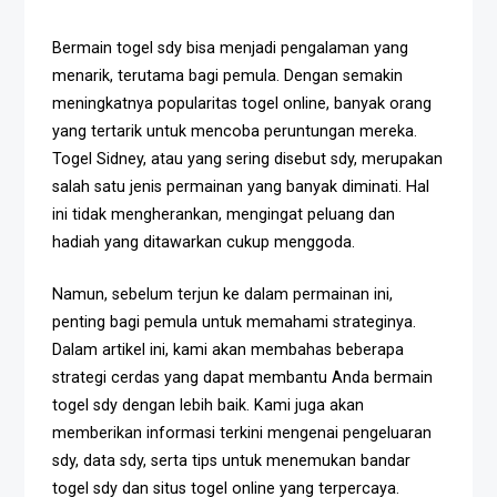
Bermain togel sdy bisa menjadi pengalaman yang
menarik, terutama bagi pemula. Dengan semakin
meningkatnya popularitas togel online, banyak orang
yang tertarik untuk mencoba peruntungan mereka.
Togel Sidney, atau yang sering disebut sdy, merupakan
salah satu jenis permainan yang banyak diminati. Hal
ini tidak mengherankan, mengingat peluang dan
hadiah yang ditawarkan cukup menggoda.
Namun, sebelum terjun ke dalam permainan ini,
penting bagi pemula untuk memahami strateginya.
Dalam artikel ini, kami akan membahas beberapa
strategi cerdas yang dapat membantu Anda bermain
togel sdy dengan lebih baik. Kami juga akan
memberikan informasi terkini mengenai pengeluaran
sdy, data sdy, serta tips untuk menemukan bandar
togel sdy dan situs togel online yang terpercaya.