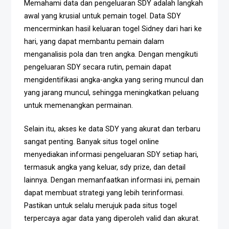
Memahami data dan pengeluaran SDY adalah langkah
awal yang krusial untuk pemain togel. Data SDY
mencerminkan hasil keluaran togel Sidney dari hari ke
hari, yang dapat membantu pemain dalam
menganalisis pola dan tren angka. Dengan mengikuti
pengeluaran SDY secara rutin, pemain dapat
mengidentifikasi angka-angka yang sering muncul dan
yang jarang muncul, sehingga meningkatkan peluang
untuk memenangkan permainan.
Selain itu, akses ke data SDY yang akurat dan terbaru
sangat penting. Banyak situs togel online
menyediakan informasi pengeluaran SDY setiap hari,
termasuk angka yang keluar, sdy prize, dan detail
lainnya. Dengan memanfaatkan informasi ini, pemain
dapat membuat strategi yang lebih terinformasi.
Pastikan untuk selalu merujuk pada situs togel
terpercaya agar data yang diperoleh valid dan akurat.