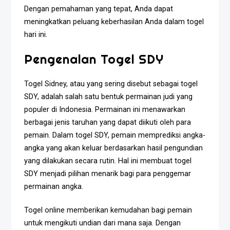
Dengan pemahaman yang tepat, Anda dapat
meningkatkan peluang keberhasilan Anda dalam togel
hari ini.
Pengenalan Togel SDY
Togel Sidney, atau yang sering disebut sebagai togel
SDY, adalah salah satu bentuk permainan judi yang
populer di Indonesia. Permainan ini menawarkan
berbagai jenis taruhan yang dapat diikuti oleh para
pemain. Dalam togel SDY, pemain memprediksi angka-
angka yang akan keluar berdasarkan hasil pengundian
yang dilakukan secara rutin. Hal ini membuat togel
SDY menjadi pilihan menarik bagi para penggemar
permainan angka.
Togel online memberikan kemudahan bagi pemain
untuk mengikuti undian dari mana saja. Dengan