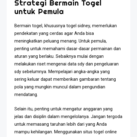
Strategi Bermain Togel
untuk Pemula
Bermain togel, khususnya togel sidney, memerlukan
pendekatan yang cerdas agar Anda bisa
meningkatkan peluang menang. Untuk pemula,
penting untuk memahami dasar-dasar permainan dan
aturan yang berlaku. Sebaiknya mulai dengan
melakukan riset mengenai data sdy dan pengeluaran
sdy sebelumnya. Mempelajari angka-angka yang
sering keluar dapat memberikan gambaran tentang
pola yang mungkin muncul dalam pengundian
mendatang.
Selain itu, penting untuk mengatur anggaran yang
jelas dan disiplin dalam mengelolanya. Jangan tergoda
untuk memasang taruhan lebih dari yang Anda
mampu kehilangan. Menggunakan situs togel online