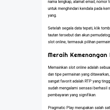
nama lengkap, alamat email, nomor t
untuk menghindari kendala pada kemu
yang.
Setelah segala data tepati, klik to
tautan tersebut dan akun pemudatog
slot online, termasuk pilihan perma
Meraih Kemenangan B
Memainkan slot online adalah sebu
dan tipe permainan yang ditawarkan,
sangat favorit adalah RTP yang ting
sudah mengalami sensasi berhasil 
pembayaran yang signifikan.
Pragmatic Play merupakan salah sat