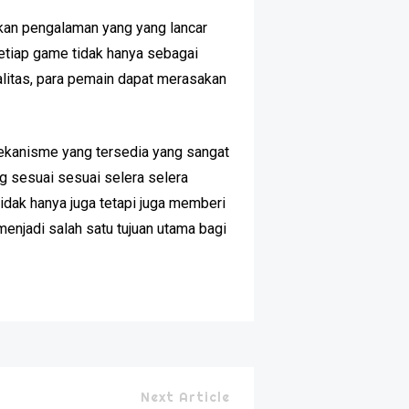
kan pengalaman yang yang lancar
setiap game tidak hanya sebagai
alitas, para pemain dapat merasakan
 mekanisme yang tersedia yang sangat
g sesuai sesuai selera selera
dak hanya juga tetapi juga memberi
enjadi salah satu tujuan utama bagi
Next Article