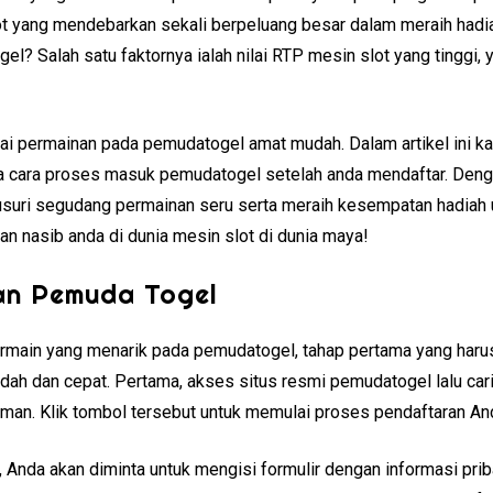
ot yang mendebarkan sekali berpeluang besar dalam meraih had
gel? Salah satu faktornya ialah nilai RTP mesin slot yang tinggi
i permainan pada pemudatogel amat mudah. Dalam artikel ini 
 cara proses masuk pemudatogel setelah anda mendaftar. Denga
suri segudang permainan seru serta meraih kesempatan hadiah 
 nasib anda di dunia mesin slot di dunia maya!
an Pemuda Togel
rmain yang menarik pada pemudatogel, tahap pertama yang haru
ah dan cepat. Pertama, akses situs resmi pemudatogel lalu cari
alaman. Klik tombol tersebut untuk memulai proses pendaftaran An
Anda akan diminta untuk mengisi formulir dengan informasi prib