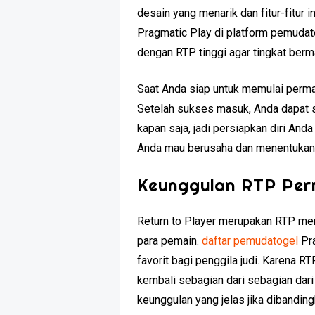
desain yang menarik dan fitur-fitur
Pragmatic Play di platform pemudat
dengan RTP tinggi agar tingkat ber
Saat Anda siap untuk memulai perm
Setelah sukses masuk, Anda dapat s
kapan saja, jadi persiapkan diri And
Anda mau berusaha dan menentukan 
Keunggulan RTP Perm
Return to Player merupakan RTP mer
para pemain.
daftar pemudatogel
Pra
favorit bagi penggila judi. Karena 
kembali sebagian dari sebagian dari
keunggulan yang jelas jika dibandin