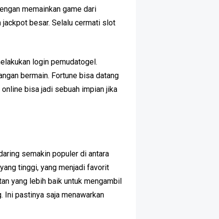
f. Dengan memainkan game dari
ackpot besar. Selalu cermati slot
elakukan login pemudatogel.
angan bermain. Fortune bisa datang
online bisa jadi sebuah impian jika
aring semakin populer di antara
ng tinggi, yang menjadi favorit
tan yang lebih baik untuk mengambil
. Ini pastinya saja menawarkan