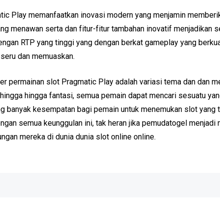
gmatic Play memanfaatkan inovasi modern yang menjamin memberi
ng menawan serta dan fitur-fitur tambahan inovatif menjadikan 
Dengan RTP yang tinggi yang dengan berkat gameplay yang berku
h seru dan memuaskan.
ayer permainan slot Pragmatic Play adalah variasi tema dan dan
 hingga hingga fantasi, semua pemain dapat mencari sesuatu yan
g banyak kesempatan bagi pemain untuk menemukan slot yang ti
gan semua keunggulan ini, tak heran jika pemudatogel menjadi m
ngan mereka di dunia dunia slot online online.