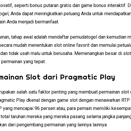
 inovatif, seperti bonus putaran gratis dan game bonus interakti
ogel, Anda dapat meningkatkan peluang Anda untuk mendapatkan j
main Anda menjadi bermanfaat.
ainan, tahap awal adalah mendaftar pemudatogel dan kemudian m
ecara mudah menentukan slot online favorit dan memulai petual
a dan tidak usah malu untuk berusaha. Memenangkan besar di slot 
permainan yang tepat.
ainan Slot dari Pragmatic Play
upakan salah satu faktor penting yang membuat permainan slot d
gmatic Play dkenal dengan game slot dengan menawarkan RTP ya
RTP yang mencapai 96 persen atau, para pemain memiliki kesempa
 total taruhan mereka yang mereka pasang selama jangka panjang
gkan dari pengembang permainan yang lainnya lainnya.