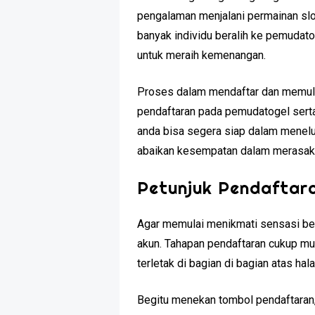
pengalaman menjalani permainan sl
banyak individu beralih ke pemudato
untuk meraih kemenangan.
Proses dalam mendaftar dan memula
pendaftaran pada pemudatogel serta
anda bisa segera siap dalam menelu
abaikan kesempatan dalam merasakan
Petunjuk Pendaftar
Agar memulai menikmati sensasi be
akun. Tahapan pendaftaran cukup mud
terletak di bagian di bagian atas h
Begitu menekan tombol pendaftaran, 