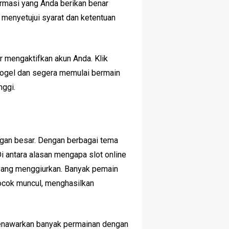
formasi yang Anda berikan benar
 menyetujui syarat dan ketentuan
r mengaktifkan akun Anda. Klik
atogel dan segera memulai bermain
nggi.
ngan besar. Dengan berbagai tema
i antara alasan mengapa slot online
h yang menggiurkan. Banyak pemain
ocok muncul, menghasilkan
 menawarkan banyak permainan dengan