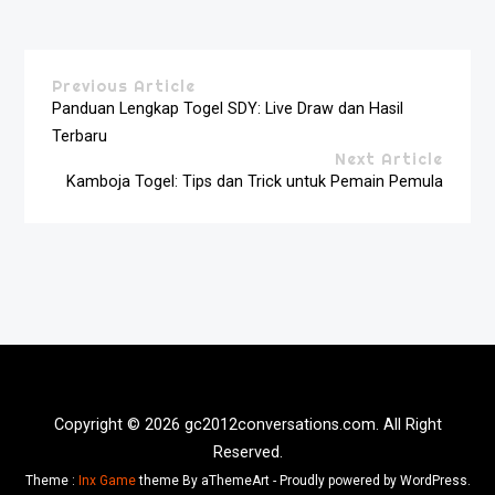
Previous Article
Panduan Lengkap Togel SDY: Live Draw dan Hasil
Terbaru
Next Article
Kamboja Togel: Tips dan Trick untuk Pemain Pemula
Copyright © 2026 gc2012conversations.com. All Right
Reserved.
Theme :
Inx Game
theme By aThemeArt - Proudly powered by WordPress.