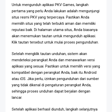
Untuk mengunduh aplikasi PKV Games, langkah
pertama yang perlu Anda lakukan adalah mengunjungi
situs resmi PKV yang terpercaya. Pastikan Anda
memilih situs yang telah terbukti aman dan memiliki
reputasi baik. Di halaman utama situs, Anda biasanya
akan menemukan tautan untuk mengunduh aplikasi.
Klik tautan tersebut untuk mulai proses pengunduhan.
Setelah mengklik tautan unduhan, sistem akan
mendeteksi perangkat Anda dan menawarkan versi
aplikasi yang sesuai. Pastikan untuk memilih versi yang
kompatibel dengan perangkat Anda, baik itu Android
atau iOS. Jika perlu, izinkan pengunduhan dari sumber
yang tidak dikenal di pengaturan perangkat Anda,
sehingga proses unduhan dapat berjalan dengan
lancar.
Setelah aplikasi berhasil diunduh, langkah selanjutnya