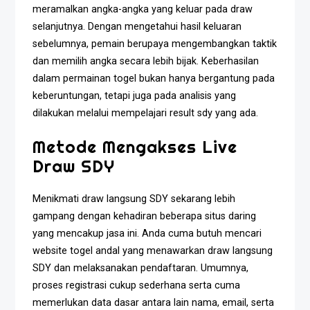
meramalkan angka-angka yang keluar pada draw
selanjutnya. Dengan mengetahui hasil keluaran
sebelumnya, pemain berupaya mengembangkan taktik
dan memilih angka secara lebih bijak. Keberhasilan
dalam permainan togel bukan hanya bergantung pada
keberuntungan, tetapi juga pada analisis yang
dilakukan melalui mempelajari result sdy yang ada.
Metode Mengakses Live
Draw SDY
Menikmati draw langsung SDY sekarang lebih
gampang dengan kehadiran beberapa situs daring
yang mencakup jasa ini. Anda cuma butuh mencari
website togel andal yang menawarkan draw langsung
SDY dan melaksanakan pendaftaran. Umumnya,
proses registrasi cukup sederhana serta cuma
memerlukan data dasar antara lain nama, email, serta