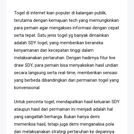
Togel di internet kian populer di kalangan publik,
terutama dengan kemajuan tech yang memungkinkan
para pemain agar mengakses informasi dengan cepat
serta tepat. Satu jenis togel yg banyak dimainkan
adalah SDY togel, yang memberikan beraneka
kenyamanan dan kecepatan tinggi dalam
melaksanakan pertaruhan. Dengan hadirnya fitur live
draw SDY, para pemain bisa menyaksikan hasil undian
secara langsung serta real-time, memberikan sensasi
yang berbeda dibandingkan dari permainan togel yang
konvensional.
Untuk pencinta togel, mendapatkan hasil keluaran SDY
ataupun hasil dari permainan ini menjadi adalah hal
yang sangatlah berharga. Bukan hanya demi
memeriksa hasil, tetapi juga demi menganalisa pola
dan melaksanakan strategi pertaruhan ke depannya.