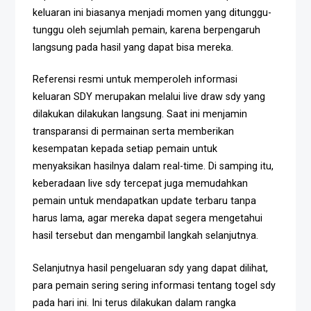
keluaran ini biasanya menjadi momen yang ditunggu-
tunggu oleh sejumlah pemain, karena berpengaruh
langsung pada hasil yang dapat bisa mereka.
Referensi resmi untuk memperoleh informasi
keluaran SDY merupakan melalui live draw sdy yang
dilakukan dilakukan langsung. Saat ini menjamin
transparansi di permainan serta memberikan
kesempatan kepada setiap pemain untuk
menyaksikan hasilnya dalam real-time. Di samping itu,
keberadaan live sdy tercepat juga memudahkan
pemain untuk mendapatkan update terbaru tanpa
harus lama, agar mereka dapat segera mengetahui
hasil tersebut dan mengambil langkah selanjutnya.
Selanjutnya hasil pengeluaran sdy yang dapat dilihat,
para pemain sering sering informasi tentang togel sdy
pada hari ini. Ini terus dilakukan dalam rangka