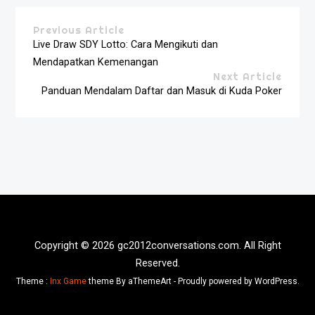
Previous Article
Live Draw SDY Lotto: Cara Mengikuti dan
Mendapatkan Kemenangan
Next Article
Panduan Mendalam Daftar dan Masuk di Kuda Poker
Copyright © 2026 gc2012conversations.com. All Right
Reserved.
Theme :
Inx Game
theme By aThemeArt - Proudly powered by WordPress.