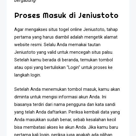
bergabung!
Proses Masuk di Jeniustoto
Agar mengakses situs togel online Jeniustoto, tahap
pertama yang harus diambil adalah mengetik alamat
website resmi. Selalu Anda memakai tautan
Jeniustoto yang valid untuk mencegah situs palsu.
Setelah kamu berada di beranda, temukan tombol
atau opsi yang bertuliskan "Login" untuk proses ke
langkah login.
Setelah Anda menemukan tombol masuk, kamu akan
diminta untuk mengisi informasi akun Anda. Ini
biasanya terdiri dari nama pengguna dan kata sandi
yang telah Anda daftarkan. Periksa kembali data yang
Anda masukkan sudah benar, sebab kesalahan kecil
bisa membatasi akses ke akun Anda. Jika kamu baru
pertama kali login, periksa juga apakah ada pilihan