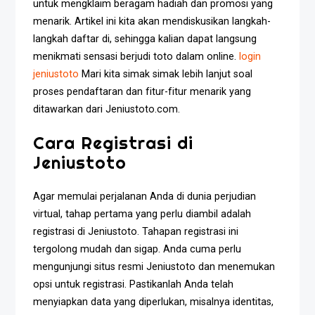
untuk mengklaim beragam hadiah dan promosi yang
menarik. Artikel ini kita akan mendiskusikan langkah-
langkah daftar di, sehingga kalian dapat langsung
menikmati sensasi berjudi toto dalam online.
login
jeniustoto
Mari kita simak simak lebih lanjut soal
proses pendaftaran dan fitur-fitur menarik yang
ditawarkan dari Jeniustoto.com.
Cara Registrasi di
Jeniustoto
Agar memulai perjalanan Anda di dunia perjudian
virtual, tahap pertama yang perlu diambil adalah
registrasi di Jeniustoto. Tahapan registrasi ini
tergolong mudah dan sigap. Anda cuma perlu
mengunjungi situs resmi Jeniustoto dan menemukan
opsi untuk registrasi. Pastikanlah Anda telah
menyiapkan data yang diperlukan, misalnya identitas,