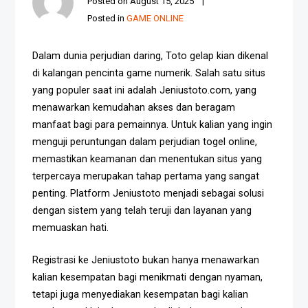
Posted on
August 15, 2025
Posted in
GAME ONLINE
Dalam dunia perjudian daring, Toto gelap kian dikenal
di kalangan pencinta game numerik. Salah satu situs
yang populer saat ini adalah Jeniustoto.com, yang
menawarkan kemudahan akses dan beragam
manfaat bagi para pemainnya. Untuk kalian yang ingin
menguji peruntungan dalam perjudian togel online,
memastikan keamanan dan menentukan situs yang
terpercaya merupakan tahap pertama yang sangat
penting. Platform Jeniustoto menjadi sebagai solusi
dengan sistem yang telah teruji dan layanan yang
memuaskan hati.
Registrasi ke Jeniustoto bukan hanya menawarkan
kalian kesempatan bagi menikmati dengan nyaman,
tetapi juga menyediakan kesempatan bagi kalian