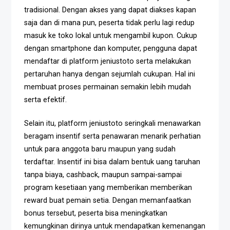
tradisional. Dengan akses yang dapat diakses kapan
saja dan di mana pun, peserta tidak perlu lagi redup
masuk ke toko lokal untuk mengambil kupon. Cukup
dengan smartphone dan komputer, pengguna dapat
mendaftar di platform jeniustoto serta melakukan
pertaruhan hanya dengan sejumlah cukupan. Hal ini
membuat proses permainan semakin lebih mudah
serta efektif.
Selain itu, platform jeniustoto seringkali menawarkan
beragam insentif serta penawaran menarik perhatian
untuk para anggota baru maupun yang sudah
terdaftar. Insentif ini bisa dalam bentuk uang taruhan
tanpa biaya, cashback, maupun sampai-sampai
program kesetiaan yang memberikan memberikan
reward buat pemain setia. Dengan memanfaatkan
bonus tersebut, peserta bisa meningkatkan
kemungkinan dirinya untuk mendapatkan kemenangan