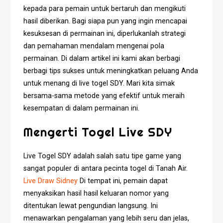
kepada para pemain untuk bertaruh dan mengikuti
hasil diberikan. Bagi siapa pun yang ingin mencapai
kesuksesan di permainan ini, diperlukanlah strategi
dan pemahaman mendalam mengenai pola
permainan. Di dalam artikel ini kami akan berbagi
berbagi tips sukses untuk meningkatkan peluang Anda
untuk menang di live togel SDY. Mari kita simak
bersama-sama metode yang efektif untuk meraih
kesempatan di dalam permainan ini.
Mengerti Togel Live SDY
Live Togel SDY adalah salah satu tipe game yang
sangat populer di antara pecinta togel di Tanah Air.
Live Draw Sidney
Di tempat ini, pemain dapat
menyaksikan hasil hasil keluaran nomor yang
ditentukan lewat pengundian langsung. Ini
menawarkan pengalaman yang lebih seru dan jelas,