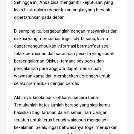
Sehingga ini, Anda bisa mengambil keputusan yang
lebih bijak dalam menentukan angka yang hendak
dipertaruhkan pada depan.
Di samping itu, bergabunglah dengan masyarakat dan
diskusi yang membahas togel sdy. Di sana, kamu
dapat mengumpulkan informasi bermanfaat soal
taktik permainan dan saran dari peserta yang sudah
berpengalaman. Diskusi tentang sdy pools dan
pengalaman para anggota dapat menambah
wawasan kamu dan memberikan dorongan untuk
selalu memainkan dengan cerdas.
Akhirnya, kelola bankroll kamu secara benar.
Tentukanlah batas jumlah berapa yang siap kamu
habiskan bagi taruhan dalam sehari hari. Jangan
terjatuh untuk terus berjudi walaupun mengalami
kekalahan. Selalu ingat bahwasanya togel merupakan