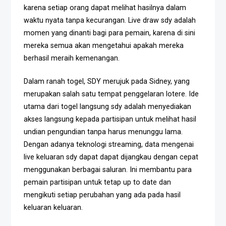
karena setiap orang dapat melihat hasilnya dalam
waktu nyata tanpa kecurangan. Live draw sdy adalah
momen yang dinanti bagi para pemain, karena di sini
mereka semua akan mengetahui apakah mereka
berhasil meraih kemenangan.
Dalam ranah togel, SDY merujuk pada Sidney, yang
merupakan salah satu tempat penggelaran lotere. Ide
utama dari togel langsung sdy adalah menyediakan
akses langsung kepada partisipan untuk melihat hasil
undian pengundian tanpa harus menunggu lama.
Dengan adanya teknologi streaming, data mengenai
live keluaran sdy dapat dapat dijangkau dengan cepat
menggunakan berbagai saluran. Ini membantu para
pemain partisipan untuk tetap up to date dan
mengikuti setiap perubahan yang ada pada hasil
keluaran keluaran.