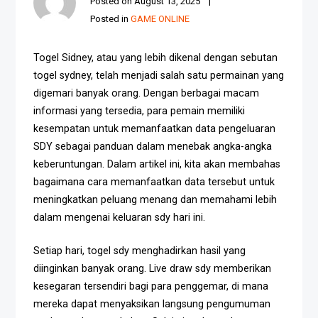
Posted on
August 13, 2025
Posted in
GAME ONLINE
Togel Sidney, atau yang lebih dikenal dengan sebutan
togel sydney, telah menjadi salah satu permainan yang
digemari banyak orang. Dengan berbagai macam
informasi yang tersedia, para pemain memiliki
kesempatan untuk memanfaatkan data pengeluaran
SDY sebagai panduan dalam menebak angka-angka
keberuntungan. Dalam artikel ini, kita akan membahas
bagaimana cara memanfaatkan data tersebut untuk
meningkatkan peluang menang dan memahami lebih
dalam mengenai keluaran sdy hari ini.
Setiap hari, togel sdy menghadirkan hasil yang
diinginkan banyak orang. Live draw sdy memberikan
kesegaran tersendiri bagi para penggemar, di mana
mereka dapat menyaksikan langsung pengumuman