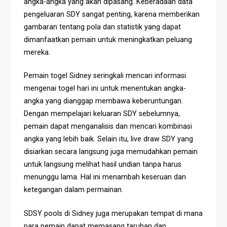
angka-angka yang akan dipasang. Keberadaan data
pengeluaran SDY sangat penting, karena memberikan
gambaran tentang pola dan statistik yang dapat
dimanfaatkan pemain untuk meningkatkan peluang
mereka.
Pemain togel Sidney seringkali mencari informasi
mengenai togel hari ini untuk menentukan angka-
angka yang dianggap membawa keberuntungan.
Dengan mempelajari keluaran SDY sebelumnya,
pemain dapat menganalisis dan mencari kombinasi
angka yang lebih baik. Selain itu, live draw SDY yang
disiarkan secara langsung juga memudahkan pemain
untuk langsung melihat hasil undian tanpa harus
menunggu lama. Hal ini menambah keseruan dan
ketegangan dalam permainan.
SDSY pools di Sidney juga merupakan tempat di mana
para pemain dapat memasang taruhan dan