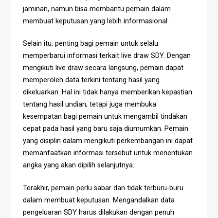
jaminan, namun bisa membantu pemain dalam
membuat keputusan yang lebih informasional.
Selain itu, penting bagi pemain untuk selalu
memperbarui informasi terkait live draw SDY. Dengan
mengikuti live draw secara langsung, pemain dapat
memperoleh data terkini tentang hasil yang
dikeluarkan. Hal ini tidak hanya memberikan kepastian
tentang hasil undian, tetapi juga membuka
kesempatan bagi pemain untuk mengambil tindakan
cepat pada hasil yang baru saja diumumkan. Pemain
yang disiplin dalam mengikuti perkembangan ini dapat
memanfaatkan informasi tersebut untuk menentukan
angka yang akan dipilih selanjutnya.
Terakhir, pemain perlu sabar dan tidak terburu-buru
dalam membuat keputusan. Mengandalkan data
pengeluaran SDY harus dilakukan dengan penuh