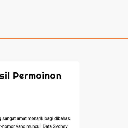
sil Permainan
g sangat amat menarik bagi dibahas.
or-nomor yang muncul. Data Sydney