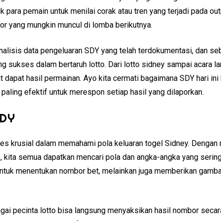
 para pemain untuk menilai corak atau tren yang terjadi pada out
r yang mungkin muncul di lomba berikutnya.
analisis data pengeluaran SDY yang telah terdokumentasi, dan s
sukses dalam bertaruh lotto. Dari lotto sidney sampai acara la
dapat hasil permainan. Ayo kita cermati bagaimana SDY hari ini 
 paling efektif untuk merespon setiap hasil yang dilaporkan.
SDY
ses krusial dalam memahami pola keluaran togel Sidney. Deng
 , kita semua dapatkan mencari pola dan angka-angka yang sering
untuk menentukan nombor bet, melainkan juga memberikan gamba
gai pecinta lotto bisa langsung menyaksikan hasil nombor secar