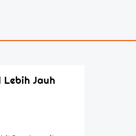
 Lebih Jauh