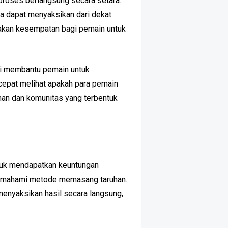
proses berlangsung secara setara.
rta dapat menyaksikan dari dekat
pakan kesempatan bagi pemain untuk
ni membantu pemain untuk
 cepat melihat apakah para pemain
aman dan komunitas yang terbentuk
tuk mendapatkan keuntungan
 memahami metode memasang taruhan.
menyaksikan hasil secara langsung,