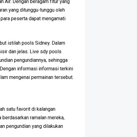
ah Air. Dengan beragam fitur yang
buran yang ditunggu-tunggu oleh
a para peserta dapat mengamati
but istilah pools Sidney. Dalam
ir dan jelas. Live sdy pools
undian pengundiannya, sehingga
ngan informasi informasi terkini
alam mengenai permainan tersebut.
ah satu favorit di kalangan
a berdasarkan ramalan mereka,
 dan pengundian yang dilakukan