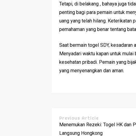
Tetapi, di belakang , bahaya juga ti
penting bagi para pemain untuk men
uang yang telah hilang. Keterikatan
pemahaman yang benar tentang batas
Saat bermain togel SDY, kesadaran 
Menyadari waktu kapan untuk mulai 
kesehatan pribadi. Pemain yang bij
yang menyenangkan dan aman.
Previous Article
Menemukan Rezeki: Togel HK dan 
Langsung Hongkong