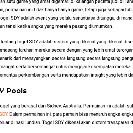
ah satu game yang amat digemari di kalangan pecinta judi di Tan
n, permainan ini tidak hanya hanya game, tetapi juga sebagai hi
togel SDY adalah event yang selalu senantiasa ditunggu, di man
kan tensi ketika angka yang mereka pasang diumumkan.
 tentang togel SDY adalah sistem yang dikenal yang dikenal dise
emasang taruhan mereka secara dengan yang lebih amat terorganis
arik dari menayangkan secara langsung secara langsung peng
angat serta bersemangat untuk mengejar kesempatan mereka. De
t memantau perkembangan serta mendapatkan insight yang lebih d
Y Pools
el yang berasal dari Sidney, Australia. Permainan ini adalah sal
 SDY
Dalam permainan ini, para pemain bisa menaruh angka-angk
eluar di hasil undian. Togel SDY dikenal akan sistem transparan