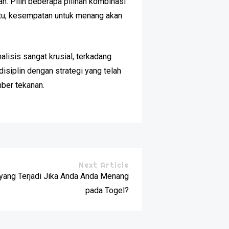
n. Pilih beberapa pilihan kombinasi
gitu, kesempatan untuk menang akan
lisis sangat krusial, terkadang
isiplin dengan strategi yang telah
ber tekanan.
Next Article
yang Terjadi Jika Anda Anda Menang
pada Togel?