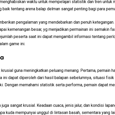
 menghabiskan waktu untuk mempelajari statistik dan tren untuk
g baik tentang arena balap delman sangat penting bagi para pema
emberikan pengalaman yang mendebarkan dan penuh ketegangan
ai kemenangan besar, yg menjadikan permainan ini semakin fas
ejumlah peserta saat ini dapat mengambil informasi tentang per
lam game ini.
da
gat krusial guna meningkatkan peluang menang. Pertama, pemain 
a ini dapat diperoleh dari hasil balapan sebelumnya, situasi fisi
joki. Dengan memahami statistik serta performa, pemain dapat m
 juga sangat krusial. Keadaan cuaca, jenis jalur, dan kondisi l
pa kuda mempunyai unggul di lintasan basah, sementara yang lain 