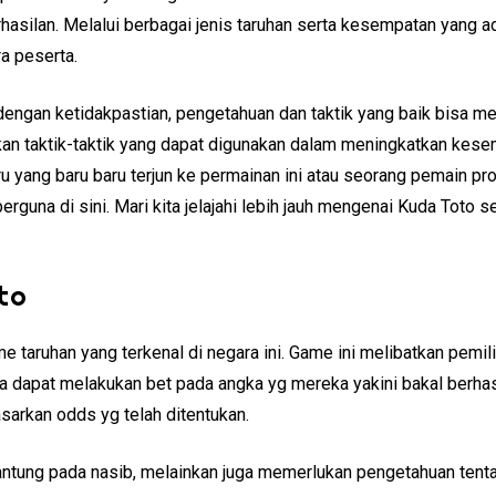
hasilan. Melalui berbagai jenis taruhan serta kesempatan yang a
a peserta.
engan ketidakpastian, pengetahuan dan taktik yang baik bisa me
kan taktik-taktik yang dapat digunakan dalam meningkatkan ke
u yang baru baru terjun ke permainan ini atau seorang pemain p
rguna di sini. Mari kita jelajahi lebih jauh mengenai Kuda Toto 
to
 taruhan yang terkenal di negara ini. Game ini melibatkan pemil
a dapat melakukan bet pada angka yg mereka yakini bakal berhasil
arkan odds yg telah ditentukan.
ntung pada nasib, melainkan juga memerlukan pengetahuan tentan